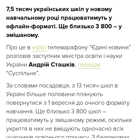
7,5 тисяч українських шкіл у новому
навчальному році працюватимуть у
офлайн-форматі. Ще близько 3 800 – у
змішаному.
Про це в
ефірі
телемарафону “Єдині новини”
розповів заступник міністра освіти і науки
України
Андрій Сташків
,
передає
“Суспільне”.
За словами посадовця, з 13 тисяч шкіл в
Україні більше половини планують
повернутися з 1 вересня до очного формату
навчання. Ще близько 3 800 шкіл –
працюватимуть у змішаному режимі, оскільки
укриття в них не вміщують одночасно всіх
учасників освітнього процесу. З безпекових