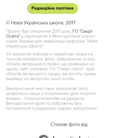
Редакційна політика
© Нова Українська школа, 2017
Проект був створений 2017 року
ГО "Смарт
Освіта"
у партнерстві з Міністерством освіти і
науки України для комунікації реформи "Нова
Українська Школа"
Усі виключні майнові й немайнові права на
текстові матеріали, фото, зображення та інші
об’єкти авторського права, що розміщені на
цьому сайті належать ГО “Смарт освіта”, крім
об’єктів авторського права, які містять пряму
вказівку на авторство іншої особи.
Використання текстових матеріалів сайту
дозволено лише з посиланням (для інтернет-
видань - гіперпосиланням) на джерело.
Використання фото та зображень без
погодження з редакцією суворо заборонено.
Стокові фото від