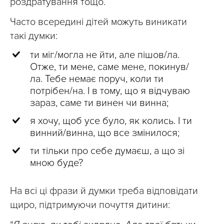
роздратування тощо.
Часто всередині дітей можуть виникати
такі думки:
ти міг/могла не йти, але пішов/ла.
Отже, ти мене, саме мене, покинув/
ла. Тебе немає поруч, коли ти
потрібен/на. І в тому, що я відчуваю
зараз, саме ти винен чи винна;
я хочу, щоб усе було, як колись. І ти
винний/винна, що все змінилося;
ти тільки про себе думаєш, а що зі
мною буде?
На всі ці фрази й думки треба відповідати
щиро, підтримуючи почуття дитини: