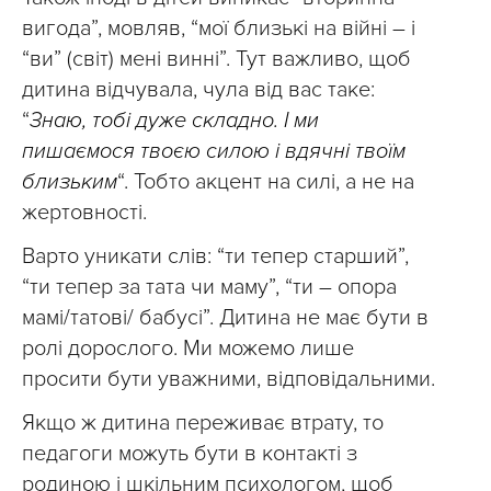
вигода”, мовляв, “мої близькі на війні – і
“ви” (світ) мені винні”. Тут важливо, щоб
дитина відчувала, чула від вас таке:
“
Знаю, тобі дуже складно. І ми
пишаємося твоєю силою і вдячні твоїм
близьким
“. Тобто акцент на силі, а не на
жертовності.
Варто уникати слів: “ти тепер старший”,
“ти тепер за тата чи маму”, “ти – опора
мамі/татові/ бабусі”. Дитина не має бути в
ролі дорослого. Ми можемо лише
просити бути уважними, відповідальними.
Якщо ж дитина переживає втрату, то
педагоги можуть бути в контакті з
родиною і шкільним психологом, щоб