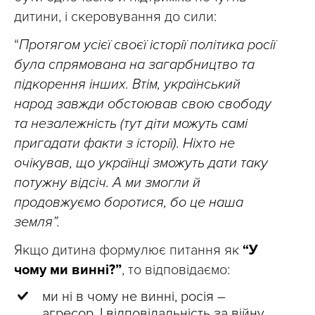
дитини, і скеровування до сили:
“
Протягом усієї своєї історії політика росії
була спрямована на загарбництво та
підкорення інших. Втім, український
народ завжди обстоював свою свободу
та незалежність (тут діти можуть самі
пригадати факти з історії). Ніхто не
очікував, що українці зможуть дати таку
потужну відсіч. А ми змогли й
продовжуємо боротися, бо це наша
земля”.
Якщо дитина формулює питання як
“У
чому ми винні?”
, то відповідаємо:
ми ні в чому не винні, росія –
агресор. І відповідальність за війну