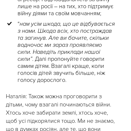
лише на росії – на тих, хто підтримує
війну діями та своїм мовчанням;
“
нам усім шкода, що це відбувається
з нами. Шкода всіх, хто постраждав
та загинув. Але ви бачите, скільки
водночас ми зараз проявляємо
сили. Наведіть приклади нашої
сили”
. Далі пропонуйте говорити
самим дітям. Взагалі краще, коли
голосів дітей звучить більше, ніж
голосу дорослого.
Наталія: Також можна проговорити з
дітьми, чому взагалі починаються війни.
Хтось хоче забирати землі, хтось хоче,
щоб усі підкорялися тощо. Ми не знаємо,
що в думках росіян, але те, що вони