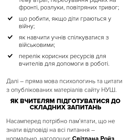
тему втрат, перебування рідних на
фронті, розлуки, повітряних тривог;
що робити, якщо діти граються у
війну;
як навчити учнів спілкуватися з
військовими;
перелік корисних ресурсів для
вчителів для допомоги в роботі.
Далі – пряма мова психологинь та цитати
з опублікованих матеріалів сайту НУШ.
ЯК ВЧИТЕЛЯМ ПІДГОТУВАТИСЯ ДО
СКЛАДНИХ ЗАПИТАНЬ
Насамперед потрібно пам’ятати, що не
знати відповіді на всі питання –
нормально, наголошує
Світлана Ройз
.