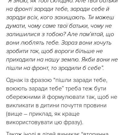
“
Я знаю, як тобі складно. Але твої батьки
на фронті заради тебе, заради себе й
заради всіх, кого захищають. Ти можеш
думати, чому саме твої батьки, чому не
залишилися з тобою? Але пам’ятай, що
вони люблять тебе. Зараз вони хочуть
зробити так, щоб вороги більше не
приходили на нашу землю. Якби вони не
пішли на фронт, то зрадили б себе”.
Однак із фразою “пішли заради тебе,
воюють заради тебе” треба теж бути
обережними й формулювати так, щоб не
викликати в дитини почуття провини
(вище – приклад, як краще
використовувати цю фразу).
Також іноді в дітей виникає “вторинна