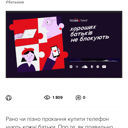
батькам
1 809
0
Рано чи пізно прохання купити телефон
чують кожні батьки. Про те, як правильно