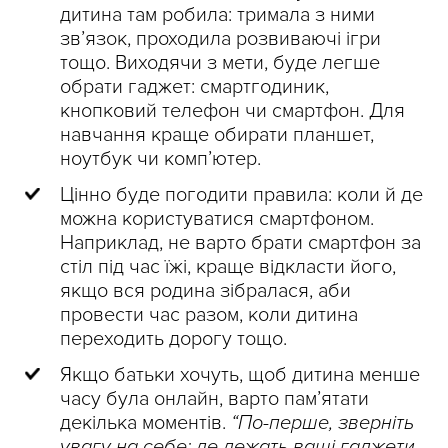
дитина там робила: тримала з ними
зв’язок, проходила розвиваючі ігри
тощо. Виходячи з мети, буде легше
обрати гаджет: смартгодиник,
кнопковий телефон чи смартфон. Для
навчання краще обирати планшет,
ноутбук чи комп’ютер.
Цінно буде погодити правила: коли й де
можна користуватися смартфоном.
Наприклад, не варто брати смартфон за
стіл під час їжі, краще відкласти його,
якщо вся родина зібралася, аби
провести час разом, коли дитина
переходить дорогу тощо.
Якщо батьки хочуть, щоб дитина менше
часу була онлайн, варто пам’ятати
декілька моментів.
“По-перше, зверніть
увагу на себе: де лежать ваші гаджети,