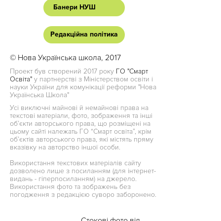
Банери НУШ
Редакційна політика
© Нова Українська школа, 2017
Проект був створений 2017 року
ГО "Смарт
Освіта"
у партнерстві з Міністерством освіти і
науки України для комунікації реформи "Нова
Українська Школа"
Усі виключні майнові й немайнові права на
текстові матеріали, фото, зображення та інші
об’єкти авторського права, що розміщені на
цьому сайті належать ГО “Смарт освіта”, крім
об’єктів авторського права, які містять пряму
вказівку на авторство іншої особи.
Використання текстових матеріалів сайту
дозволено лише з посиланням (для інтернет-
видань - гіперпосиланням) на джерело.
Використання фото та зображень без
погодження з редакцією суворо заборонено.
Стокові фото від