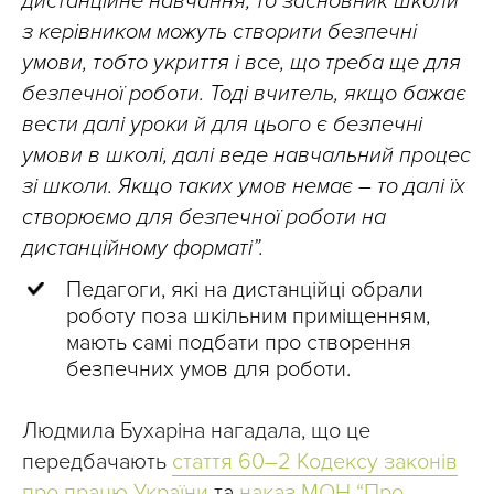
дистанційне навчання, то засновник школи
з керівником можуть створити безпечні
умови, тобто укриття і все, що треба ще для
безпечної роботи. Тоді вчитель, якщо бажає
вести далі уроки й для цього є безпечні
умови в школі, далі веде навчальний процес
зі школи. Якщо таких умов немає – то далі їх
створюємо для безпечної роботи на
дистанційному форматі”.
Педагоги, які на дистанційці обрали
роботу поза шкільним приміщенням,
мають самі подбати про створення
безпечних умов для роботи.
Людмила Бухаріна нагадала, що це
передбачають
стаття 60–2 Кодексу законів
про працю України
та
наказ МОН “Про