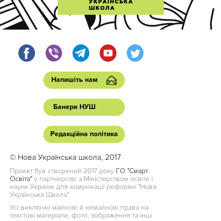
Напишіть нам
Банери НУШ
Редакційна політика
© Нова Українська школа, 2017
Проект був створений 2017 року
ГО "Смарт
Освіта"
у партнерстві з Міністерством освіти і
науки України для комунікації реформи "Нова
Українська Школа"
Усі виключні майнові й немайнові права на
текстові матеріали, фото, зображення та інші