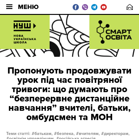
МЕНЮ
Пропонують продовжувати
урок під час повітряної
тривоги: що думають про
“безперервне дистанційне
навчання” вчителі, батьки,
омбудсмен та МОН
Теми статті:
батькам,
безпека,
вчителям,
директорам,
освітнім управлінцям,
російська агресія