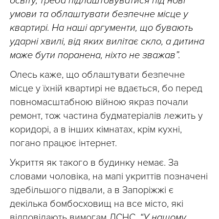
освіту, треба підлаштовуватися під нові
умови та облаштувати безпечне місце у
квартирі. На наші аргументи, що бувають
ударні хвилі, від яких вилітає скло, а дитина
може бути поранена, ніхто не зважав”.
Олесь каже, що облаштувати безпечне
місце у їхній квартирі не вдається, бо перед
повномасштабною війною якраз почали
ремонт, тож частина будматеріалів лежить у
коридорі, а в інших кімнатах, крім кухні,
погано працює інтернет.
Укриття як такого в будинку немає. За
словами чоловіка, на мапі укриттів позначені
здебільшого підвали, а в Запоріжжі є
декілька бомбосховищ на все місто, які
відповідають вимогам ДСНС.
“У нашому