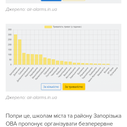
Джерело: air-alarms.in.ua
Джерело: air-alarms.in.ua
Попри це, школам міста та району Запорізька
ОВА пропонує організувати безперервне