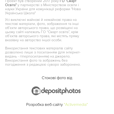
Проект був створений 2017 року
ГО "Смарт
Освіта"
у партнерстві з Міністерством освіти і
науки України для комунікації реформи "Нова
Українська Школа"
Усі виключні майнові й немайнові права на
текстові матеріали, фото, зображення та інші
об’єкти авторського права, що розміщені на
цьому сайті належать ГО “Смарт освіта”, крім
об’єктів авторського права, які містять пряму
вказівку на авторство іншої особи.
Використання текстових матеріалів сайту
дозволено лише з посиланням (для інтернет-
видань - гіперпосиланням) на джерело.
Використання фото та зображень без
погодження з редакцією суворо заборонено.
Стокові фото від
Розробка веб-сайту
"Activemedia"