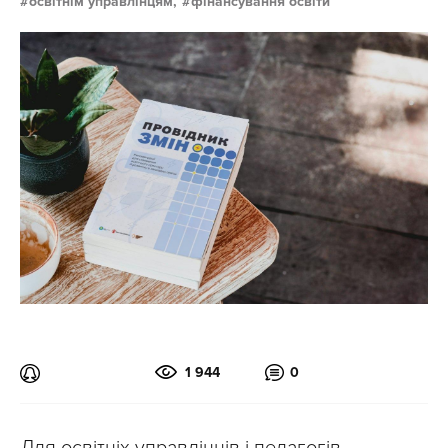
освітнім управлінцям,
фінансування освіти
1 944
0
Для освітніх управлінців і педагогів