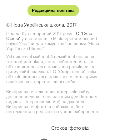
Редакційна політика
© Нова Українська школа, 2017
Проект був створений 2017 року
ГО "Смарт
Освіта"
у партнерстві з Міністерством освіти і
науки України для комунікації реформи "Нова
Українська Школа"
Усі виключні майнові й немайнові права на
текстові матеріали, фото, зображення та інші
об’єкти авторського права, що розміщені на
цьому сайті належать ГО “Смарт освіта”, крім
об’єктів авторського права, які містять пряму
вказівку на авторство іншої особи.
Використання текстових матеріалів сайту
дозволено лише з посиланням (для інтернет-
видань - гіперпосиланням) на джерело.
Використання фото та зображень без
погодження з редакцією суворо заборонено.
Стокові фото від