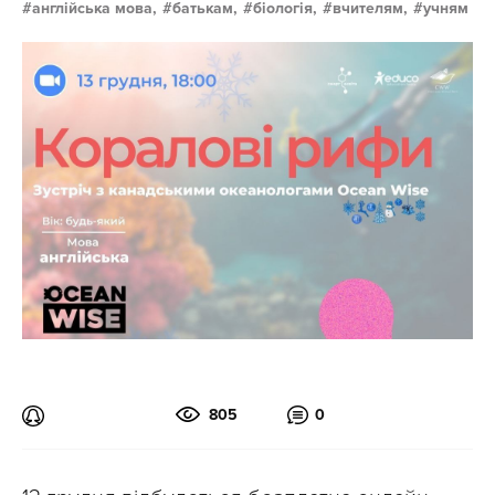
англійська мова,
батькам,
біологія,
вчителям,
учням
805
0