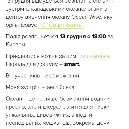
13 грудня відбудеться безплатна онлайн-
зустріч із канадськими океанологами з
центру вивчення океану Ocean Wise, яку
організовує
ГО “Смарт освіта”
.
Подія розпочнеться
13 грудня о 18:00
за
Києвом.
Приєднатися можна за цим
посиланням.
Пароль для доступу –
smart.
Вік учасників не обмежений.
Мова зустрічі – англійська.
Океан – це не лише безмежний водний
простір, але й джерело життя для низки
унікальних, дивовижних, а іноді й
несподіваних мешканців. Зокрема, деякі