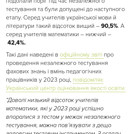
подолали поріг під час незалежного
тестування та були допущені до наступного
етапу. Серед учителів української мови й
літератури такий відсоток вищий –
90,5%
. А
серед учителів математики – нижчий –
42,4%.
Такі дані наведені в
офіційному звіті
про
проведення незалежного тестування
фахових знань і вмінь педагогічних
працівників у 2023 році,
повідомляє
Український центр оцінювання якості освіти.
“Доволі низький відсоток учителів
математики, які у 2023 році успішно
впоралися з тестом у межах незалежного
тестування, можна пов’язувати з дещо
задовгим тестовим інструментом. З огляду