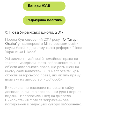
Банери НУШ
Редакційна політика
© Нова Українська школа, 2017
Проект був створений 2017 року
ГО "Смарт
Освіта"
у партнерстві з Міністерством освіти і
науки України для комунікації реформи "Нова
Українська Школа"
Усі виключні майнові й немайнові права на
текстові матеріали, фото, зображення та інші
об’єкти авторського права, що розміщені на
цьому сайті належать ГО “Смарт освіта”, крім
об’єктів авторського права, які містять пряму
вказівку на авторство іншої особи.
Використання текстових матеріалів сайту
дозволено лише з посиланням (для інтернет-
видань - гіперпосиланням) на джерело.
Використання фото та зображень без
погодження з редакцією суворо заборонено.