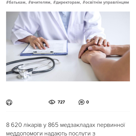
батькам,
вчителям,
директорам,
освітнім управлінцям
727
0
8 620 лікарів у 865 медзакладах первинної
меддопомоги надають послуги з