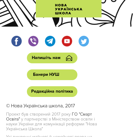
Напишіть нам
Банери НУШ
Редакційна політика
© Нова Українська школа, 2017
Проект був створений 2017 року
ГО "Смарт
Освіта"
у партнерстві з Міністерством освіти і
науки України для комунікації реформи "Нова
Українська Школа"
Усі виключні майнові й немайнові права на