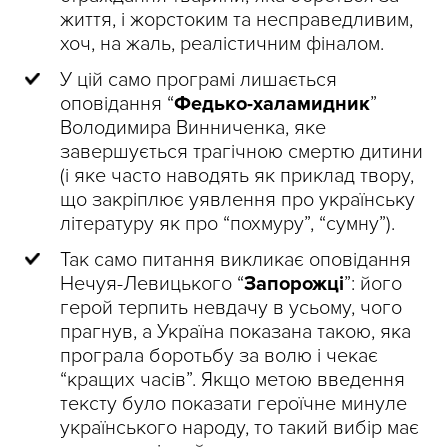
життя, і жорстоким та несправедливим,
хоч, на жаль, реалістичним фіналом.
У цій само програмі лишається
оповідання “
Федько-халамидник
”
Володимира Винниченка, яке
завершується трагічною смертю дитини
(і яке часто наводять як приклад твору,
що закріплює уявлення про українську
літературу як про “похмуру”, “сумну”).
Так само питання викликає оповідання
Нечуя-Левицького “
Запорожці
”: його
герой терпить невдачу в усьому, чого
прагнув, а Україна показана такою, яка
програла боротьбу за волю і чекає
“кращих часів”. Якщо метою введення
тексту було показати героїчне минуле
українського народу, то такий вибір має