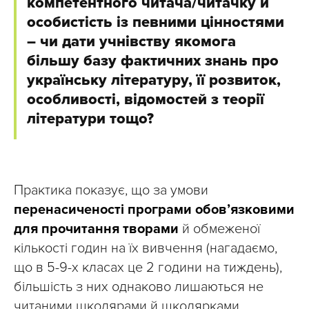
компетентного читача/читачку й
особистість із певними цінностями
– чи дати учнівству якомога
більшу базу фактичних знань про
українську літературу, її розвиток,
особливості, відомостей з теорії
літератури тощо?
Практика показує, що за умови
перенасиченості програми обов’язковими
для прочитання творами
й обмеженої
кількості годин на їх вивчення (нагадаємо,
що в 5-9-х класах це 2 години на тиждень),
більшість з них однаково лишаються не
читаними школярами й школярками.