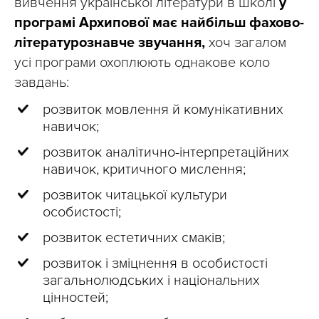
вивчення української літератури в школі
у
програмі Архипової має найбільш фахово-
літературознавче звучання,
хоч загалом
усі програми охоплюють однакове коло
завдань:
розвиток мовлення й комунікативних
навичок;
розвиток аналітично-інтерпретаційних
навичок, критичного мислення;
розвиток читацької культури
особистості;
розвиток естетичних смаків;
розвиток і зміцнення в особистості
загальнолюдських і національних
цінностей;