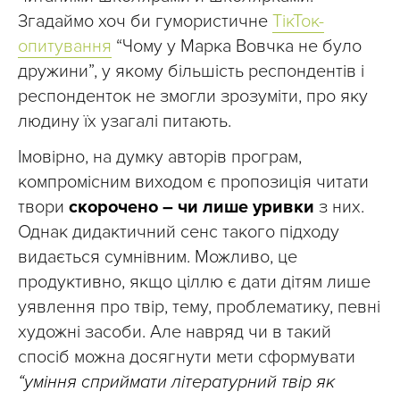
Згадаймо хоч би гумористичне
ТікТок-
опитування
“Чому у Марка Вовчка не було
дружини”, у якому більшість респондентів і
респонденток не змогли зрозуміти, про яку
людину їх узагалі питають.
Імовірно, на думку авторів програм,
компромісним виходом є пропозиція читати
твори
скорочено – чи лише уривки
з них.
Однак дидактичний сенс такого підходу
видається сумнівним. Можливо, це
продуктивно, якщо ціллю є дати дітям лише
уявлення про твір, тему, проблематику, певні
художні засоби. Але навряд чи в такий
спосіб можна досягнути мети сформувати
“уміння сприймати літературний твір як