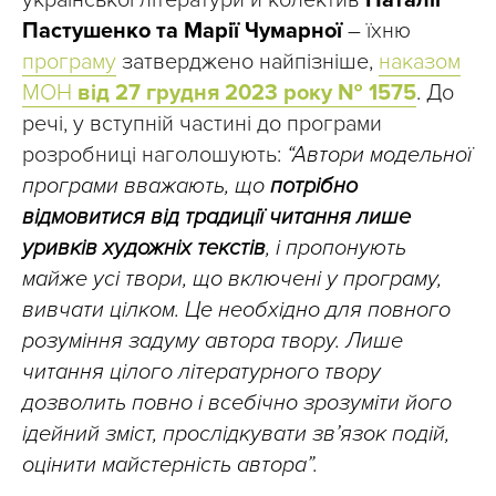
Пастушенко та Марії Чумарної
– їхню
програму
затверджено найпізніше,
наказом
МОН
від 27 грудня 2023 року № 1575
. До
речі, у вступній частині до програми
розробниці наголошують:
“Автори модельної
програми вважають, що
потрібно
відмовитися від традиції читання лише
уривків художніх текстів
, і пропонують
майже усі твори, що включені у програму,
вивчати цілком. Це необхідно для повного
розуміння задуму автора твору. Лише
читання цілого літературного твору
дозволить повно і всебічно зрозуміти його
ідейний зміст, прослідкувати зв’язок подій,
оцінити майстерність автора”.