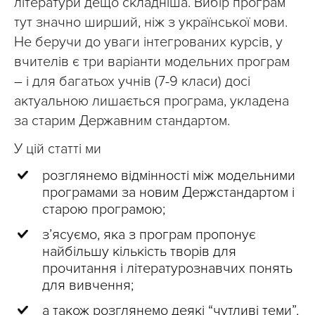
літератури дещо складніша. Вибір програм
тут значно ширший, ніж з української мови.
Не беручи до уваги інтегрованих курсів, у
вчителів є три варіанти модельних програм
– і для багатьох учнів (7-9 класи) досі
актуальною лишається програма, укладена
за старим Державним стандартом.
У цій статті ми
розглянемо відмінності між модельними
програмами за новим Держстандартом і
старою програмою;
з’ясуємо, яка з програм пропонує
найбільшу кількість творів для
прочитання і літературознавчих понять
для вивчення;
а також розглянемо деякі “чутливі теми”,