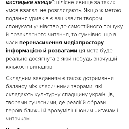
мистецьке явище
”
: цілісне явище за таких
умов взагалі не розглядають. Якщо ж метою
подання уривків є зацікавити твором і
спонукати учнівство до самостійного пошуку
й позакласного читання, то сумнівно, що в
часи
перенасичення медіапростору
інформацією й розвагами
ця мета буде
реально досягнута в якій-небудь значущій
кількості випадків.
Складним завданням є також дотримання
балансу між класичними творами, які
складають культурну спадщину українців, і
творами сучасними, де реалії й образи
героїв ближчі й зрозуміліші юним читачам і
читачкам.