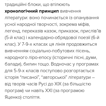
традиційні блоки, що втілюють
хронологічний принцип
вивчення
літератури: воно починається із опанування
усної народної творчості, зокрема міфів,
легенд, переказів казок, приказок, прислів’їв
(5-й клас) і календарно-обрядової поезії (6-й
клас). У 7-9-х класах ця лінія продовжиться
вивченням соціально-побутових пісень,
народного ліро-епосу (історичні пісні, думи,
балади), билин тощо. Водночас у програмах
для 5-9-х класів поступово розгортається
історія “писаної”, “авторської” літератури –
від творів часів Русі до ХІХ (за більшістю
програм) чи навіть ХХІ (за програмою
Яценко) століття.