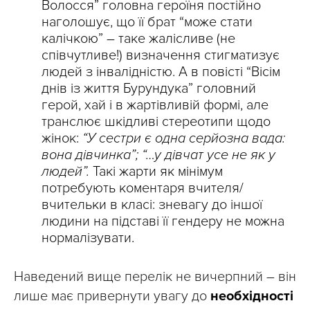
Волосся” головна героїня постійно
наголошує, що її брат “може стати
калічкою” – таке жалісливе (не
співчутливе!) визначення стигматизує
людей з інвалідністю. А в повісті “Вісім
днів із життя Бурундука” головний
герой, хай і в жартівливій формі, але
транслює шкідливі стереотипи щодо
жінок:
“У сестри є одна серйозна вада:
вона дівчинка”; “…у дівчат усе не як у
людей”.
Такі жарти як мінімум
потребують коментаря вчителя/
вчительки в класі: зневагу до іншої
людини на підставі її гендеру не можна
нормалізувати.
Наведений вище перелік не вичерпний – він
лише має привернути увагу до
необхідності