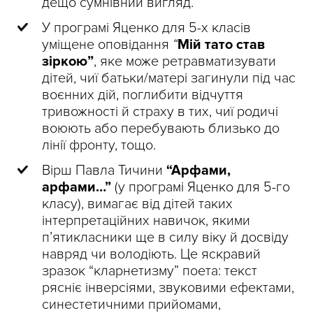
дещо сумнівний вигляд.
У програмі Яценко для 5-х класів
уміщене оповідання
“
Мій тато став
зіркою”
, яке може ретравматизувати
дітей, чиї батьки/матері загинули під час
воєнних дій, поглибити відчуття
тривожності й страху в тих, чиї родичі
воюють або перебувають близько до
лінії фронту, тощо.
Вірш Павла Тичини
“Арфами,
арфами…”
(у програмі Яценко для 5-го
класу), вимагає від дітей таких
інтерпретаційних навичок, якими
п’ятикласники ще в силу віку й досвіду
навряд чи володіють. Це яскравий
зразок “кларнетизму” поета: текст
рясніє інверсіями, звуковими ефектами,
синестетичними прийомами,