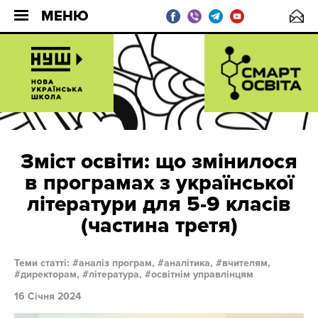
МЕНЮ
Зміст освіти: що змінилося
в програмах з української
літератури для 5-9 класів
(частина третя)
Теми статті:
аналіз програм,
аналітика,
вчителям,
директорам,
література,
освітнім управлінцям
16 Січня 2024