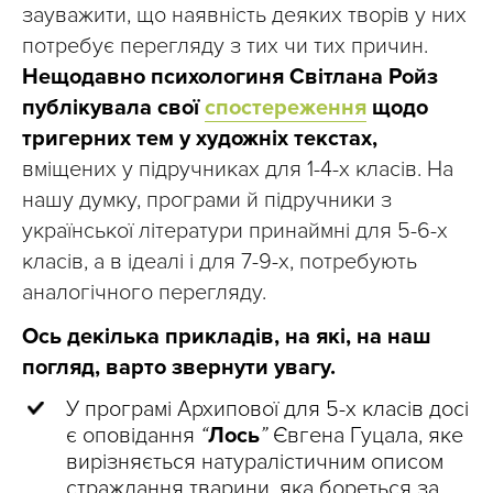
зауважити, що наявність деяких творів у них
потребує перегляду з тих чи тих причин.
Нещодавно психологиня Світлана Ройз
публікувала свої
спостереження
щодо
тригерних тем у художніх текстах,
вміщених у підручниках для 1-4-х класів. На
нашу думку, програми й підручники з
української літератури принаймні для 5-6-х
класів, а в ідеалі і для 7-9-х, потребують
аналогічного перегляду.
Ось декілька прикладів, на які, на наш
погляд, варто звернути увагу.
У програмі Архипової для 5-х класів досі
є оповідання
“
Лось
”
Євгена Гуцала, яке
вирізняється натуралістичним описом
страждання тварини, яка бореться за