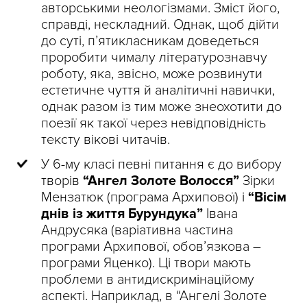
авторськими неологізмами. Зміст його,
справді, нескладний. Однак, щоб дійти
до суті, п’ятикласникам доведеться
проробити чималу літературознавчу
роботу, яка, звісно, може розвинути
естетичне чуття й аналітичні навички,
однак разом із тим може знеохотити до
поезії як такої через невідповідність
тексту вікові читачів.
У 6-му класі певні питання є до вибору
творів
“Ангел Золоте Волосся”
Зірки
Мензатюк (програма Архипової) і
“Вісім
днів із життя Бурундука”
Івана
Андрусяка (варіативна частина
програми Архипової, обов’язкова –
програми Яценко). Ці твори мають
проблеми в антидискримінаційому
аспекті. Наприклад, в “Ангелі Золоте