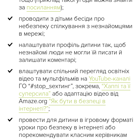
за
посиланням
);
проводити з дітьми бесіди про
небезпеку спілкування з незнайомцями
в мережі;
налаштувати профіль дитини так, щоб
незнайомі люди не могли їй писати й
залишати коментарі;
влаштувати спільний перегляд освітніх
відео та мультфільмів на
YouTube-каналі
ГО “#stop_sexтинг”, зокрема,
“Хаппі та її
суперсила”
або адаптацію відео від
Amaze.org
“Як бути в безпеці в
інтернеті?”
;
провести для дитини в ігровому форматі
уроки про безпеку в інтернеті або
порекомендувати класним керівникам