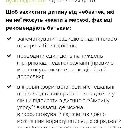
було відрізнити
від реальних фото.
Щоб захистити дитину від небезпек, які
на неї можуть чекати в мережі, фахівці
рекомендують батькам:
започаткувати традицію снідати та/або
вечеряти без гаджетів;
проводити один день на тиждень
(наприклад, неділю) офлайн (правило
має стосуватися не лише дітей, а й
дорослих);
в ігровій формі встановити спеціальні
правила для використання гаджетів у
сім’ї й підписати з дитиною “Сімейну
угоду”: вказати, де можна
використовувати гаджет, як довго
можна ним користуватися, де заряджати
тощо (приклад такої угоди можна знайти