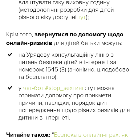
влаштувати таку виховну годину
(методологічні розробки для дітей
різного віку доступні
тут
);
Крім того,
звернутися по допомогу щодо
онлайн-ризиків
для дітей батьки можуть:
на Урядову консультаційну лінію з
питань безпеки дітей в інтернеті за
номером: 1545 (3) (анонімно, цілодобово
та безплатно);
у
чат-бот #stop_sexтинг
: тут можна
отримати допомогу про прикмети,
причини, наслідки, порядок дій і
попередження щодо різних ризиків для
дитини в інтернеті.
Читайте також:
“
Безпека в онлайн-іграх: як