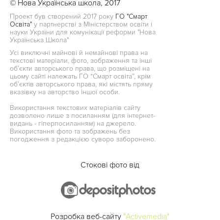
© Нова Українська школа, 2017
Проект був створений 2017 року
ГО "Смарт
Освіта"
у партнерстві з Міністерством освіти і
науки України для комунікації реформи "Нова
Українська Школа"
Усі виключні майнові й немайнові права на
текстові матеріали, фото, зображення та інші
об’єкти авторського права, що розміщені на
цьому сайті належать ГО “Смарт освіта”, крім
об’єктів авторського права, які містять пряму
вказівку на авторство іншої особи.
Використання текстових матеріалів сайту
дозволено лише з посиланням (для інтернет-
видань - гіперпосиланням) на джерело.
Використання фото та зображень без
погодження з редакцією суворо заборонено.
Стокові фото від
Розробка веб-сайту
"Activemedia"