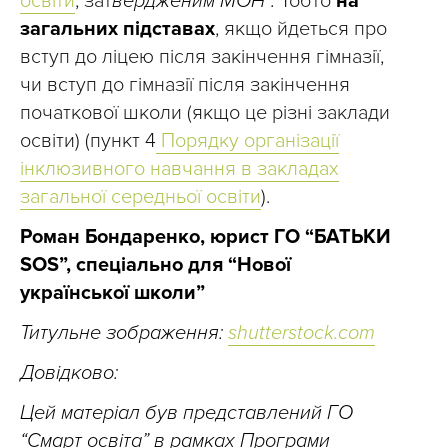
освіти
, зат
вердженим МОН”.
Тобто
на
загальних підставах
, якщо йдеться про
вступ до ліцею після закінчення гімназії,
чи вступ до гімназії після закінчення
початкової школи (якщо це різні заклади
освіти) (пункт 4
Порядку організації
інклюзивного навчання в закладах
загальної середньої освіти
).
Роман Бондаренко, юрист ГО “БАТЬКИ
SOS”, спеціально для “Нової
української школи”
Титульне зображення:
shutterstock.com
Довідково:
Цей матеріал був представлений ГО
“Смарт освіта” в рамках Програми