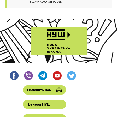
з думкою автора.
Напишіть нам
Банери НУШ