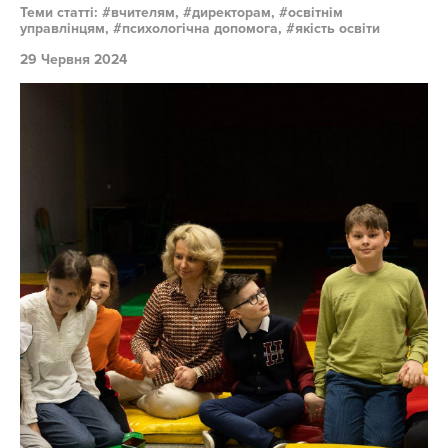
Теми статті:
вчителям,
директорам,
освітнім
управлінцям,
психологічна допомога,
якість освіти
29 Червня 2024