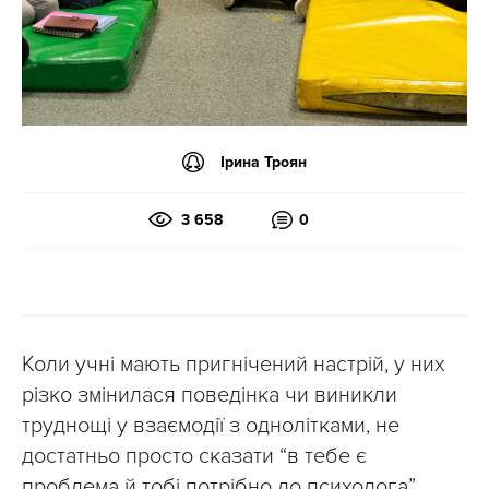
Ірина Троян
3 658
0
Коли учні мають пригнічений настрій, у них
різко змінилася поведінка чи виникли
труднощі у взаємодії з однолітками, не
достатньо просто сказати “в тебе є
проблема й тобі потрібно до психолога”.