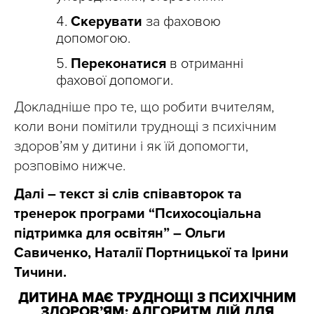
Скерувати
за фаховою
допомогою.
Переконатися
в отриманні
фахової допомоги.
Докладніше про те, що робити вчителям,
коли вони помітили труднощі з психічним
здоров’ям у дитини і як їй допомогти,
розповімо нижче.
Далі – текст зі слів співавторок та
тренерок програми “Психосоціальна
підтримка для освітян” – Ольги
Савиченко, Наталії Портницької та Ірини
Тичини.
ДИТИНА МАЄ ТРУДНОЩІ З ПСИХІЧНИМ
ЗДОРОВ’ЯМ: АЛГОРИТМ ДІЙ ДЛЯ