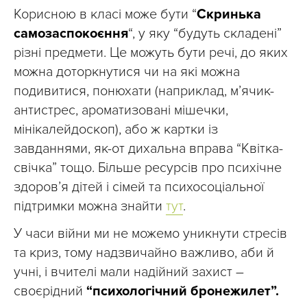
Корисною в класі може бути “
Скринька
самозаспокоєння
“, у яку “будуть складені”
різні предмети. Це можуть бути речі, до яких
можна доторкнутися чи на які можна
подивитися, понюхати (наприклад, м’ячик-
антистрес, ароматизовані мішечки,
мінікалейдоскоп), або ж картки із
завданнями, як-от дихальна вправа “Квітка-
свічка” тощо. Більше ресурсів про психічне
здоров’я дітей і сімей та психосоціальної
підтримки можна знайти
тут
.
У часи війни ми не можемо уникнути стресів
та криз, тому надзвичайно важливо, аби й
учні, і вчителі мали надійний захист –
своєрідний
“психологічний бронежилет”.