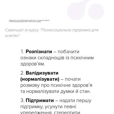
Скриншот із курсу “Психосоціальна підтримка для
освітян”
Розпізнати
– побачити
ознаки складнощів із психічним
здоров’ям.
Валідизувати
(нормалізувати)
– почати
розмову про психічне здоров’я
та нормалізувати думки й стан.
Підтримати
– надати першу
підтримку, усунути певні
упередження, стереотипи.