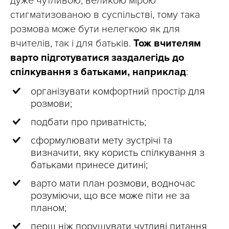
дуже чутливою, великою мірою
стигматизованою в суспільстві, тому така
розмова може бути нелегкою як для
вчителів, так і для батьків.
Тож вчителям
варто підготуватися заздалегідь до
спілкування з батьками, наприклад
:
організувати комфортний простір для
розмови;
подбати про приватність;
сформулювати мету зустрічі та
визначити, яку користь спілкування з
батьками принесе дитині;
варто мати план розмови, водночас
розуміючи, що все може піти не за
планом;
перш ніж порушувати чутливі питання