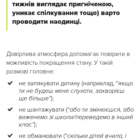
тижнів виглядає пригніченою,
уникає спілкування тощо) варто
проводити наодинці.
Довірлива атмосфера допомагає повірити в
можливість покращення стану. У такій
розмові головне:
не залякувати дитину (наприклад, “
якщо
ти не будеш мене слухати, захворієш
ще більше”
);
не шантажувати (“
або ти змінюєшся, або
виженемо зі школи/переведемо в інший
клас”
);
не обманювати (“
скільки дітей вчила, і