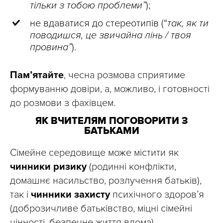
тільки з тобою проблеми”
);
не вдаватися до стереотипів (“
так, як ти
поводишся, це звичайна лінь / твоя
провина”
).
Пам’ятайте
, чесна розмова сприятиме
формуванню довіри, а, можливо, і готовності
до розмови з фахівцем.
ЯК ВЧИТЕЛЯМ ПОГОВОРИТИ З
БАТЬКАМИ
Сімейне середовище може містити як
чинники ризику
(родинні конфлікти,
домашнє насильство, розлучення батьків),
так і
чинники захисту
психічного здоров’я
(доброзичливе батьківство, міцні сімейні
цінності, безпечне життя вдома).