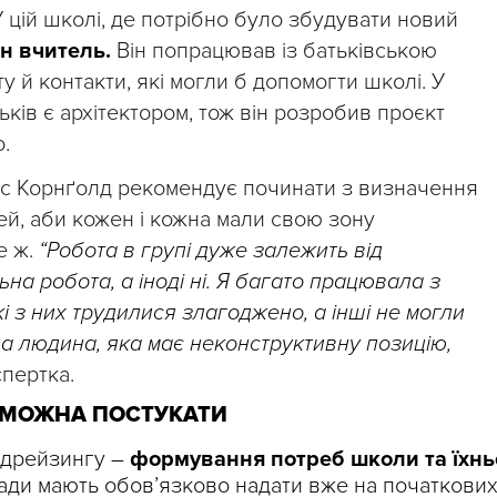
У цій школі, де потрібно було збудувати новий
н вчитель.
Він попрацював із батьківською
ту й контакти, які могли б допомогти школі. У
тьків є архітектором, тож він розробив проєкт
.
іс Корнґолд рекомендує починати з визначення
ей, аби кожен і кожна мали свою зону
е ж.
“Робота в групі дуже залежить від
ьна робота, а іноді ні. Я багато працювала з
і з них трудилися злагоджено, а інші не могли
на людина, яка має неконструктивну позицію,
спертка.
 МОЖНА ПОСТУКАТИ
дрейзингу –
формування потреб школи та їхнь
ади мають обовʼязково надати вже на початкови