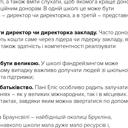
ті, а також вміти слухати, щоб якомога краще дон
ційним донорам. В одній школі це може бути
й – директор чи директорка, а в третій – представ
и директор чи директорка закладу.
Часто доно
ють кошти саме через лідера чи лідерку закладу, я
 також здатність і компетентності реалізувати
 бути великою.
У школі фандрейзингом може
ьому випадку важливо долучати людей зі шкільної
та підтримки;
батьківство.
Пані Еліс особливо радить залучати 
ях – як у великих міжнародних, так і в місцевих.
нтактах, завдяки яким можна звертатися по допом
 Браунсвілі – найбіднішій околиці Брукліна,
навколо школи мала дуже мало ресурсів і,