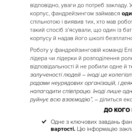
відповідно, уваги до потреб закладу. 
корпус, фандрейзингом займався
оди
спільнотою і виявив тих, хто мав робо
такий спосіб зʼясували, що один із ба
корпусу й надав його школі безплатно
Роботу у фандрейзинговій команді Ел
лідера чи лідерки й розподілення рол
відповідальності й не робили одне й т
залученості людей – іноді це колегіал
радами неурядових організацій, і деяк
налагодити співпрацю. Іноді лише од
руйнує всю взаємодію”, –
ділиться ек
ДО КОГО
Одне з ключових завдань фан
вартості.
Цю інформацію закл