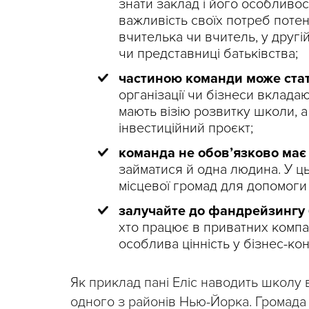
знати заклад і його особливос
важливість своїх потреб потен
вчителька чи вчитель, у другі
чи представниці батьківства;
частиною команди може стат
організації чи бізнеси вклада
мають візію розвитку школи, а
інвестиційний проєкт;
команда не обовʼязково має
займатися й одна людина. У ц
місцевої громад для допомоги 
залучайте до фандрейзингу 
хто працює в приватних компані
особлива цінність у бізнес-ко
Як приклад пані Еліс наводить школу в
одного з районів Нью-Йорка. Громада 