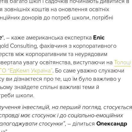
ів багато шкіл і садочків починають дивитися в
 зовнішніх коштів на оновлення освітніх
нційних донорів до потреб школи, потрібні
е
“, – каже американська експертка
Еліс
old Consulting, фахівчиня з корпоративного
нерств між корпоративним та неурядовим
звертала увагу освітянства, виступаючи на
Толоці
ГО “ЕдКемп Україна”
. Бо саме уважно слухаючи
у ви дізнаєтеся про те, що їм було важливо у
 цьому знайдете спільні важливі теми й
треби школи.
учення інвестицій, на перший погляд, стосуєтьс
справді має стосунок і до соціально-емоційних
налагоджувати стосунки”
, – ділиться
Олександр