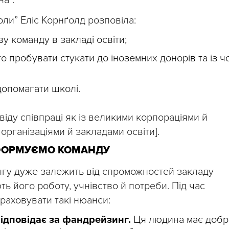
на”.
оли” Еліс Корнґолд розповіла:
 команду в закладі освіти;
 пробувати стукати до іноземних донорів та із ч
допомагати школі.
віду співпраці як із великими корпораціями й
організаціями й закладами освіти].
 ФОРМУЄМО КОМАНДУ
гу дуже залежить від спроможностей закладу
ть його роботу, учнівство й потреби. Під час
раховувати такі нюанси:
відповідає за фандрейзинг.
Ця людина має добр