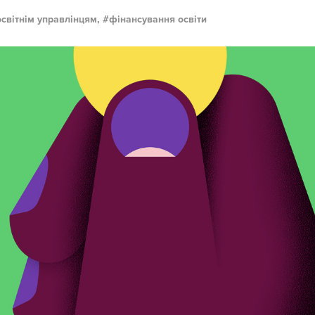
освітнім управлінцям,
фінансування освіти