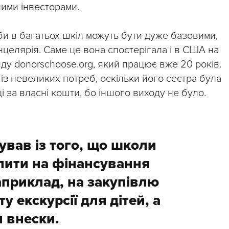
ними інвесторами.
еби в багатьох шкіл можуть бути дуже базовими,
нцелярія. Саме це вона спостерігала і в США на
ду donorschoose.org, який працює вже 20 років.
із невеликих потреб, оскільки його сестра була
і за власні кошти, бо іншого виходу не було.
ував із того, що школи
пити на фінансування
наприклад, на закупівлю
у екскурсії для дітей, а
и внески.