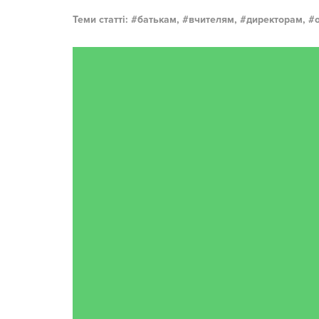
Теми статті:
батькам,
вчителям,
директорам,