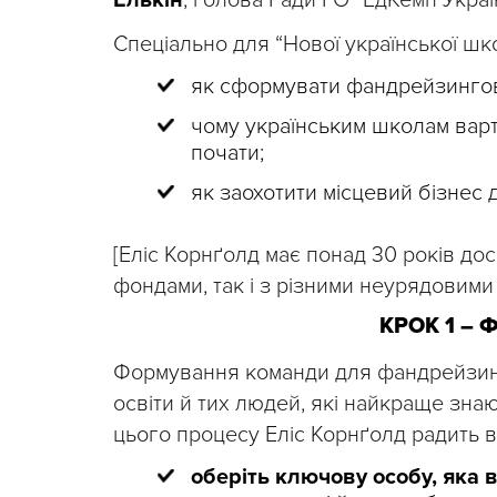
Елькін
, голова Ради ГО “ЕдКемп Украї
Спеціально для “Нової української шк
як сформувати фандрейзингову
чому українським школам варто
почати;
як заохотити місцевий бізнес 
[Еліс Корнґолд має понад 30 років дос
фондами, так і з різними неурядовими 
КРОК 1 –
Формування команди для фандрейзин
освіти й тих людей, які найкраще знаю
цього процесу Еліс Корнґолд радить в
оберіть ключову особу, яка 