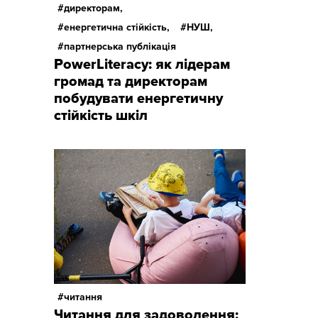
директорам,
енергетична стійкість,
НУШ,
партнерська публікація
PowerLiteracy: як лідерам
громад та директорам
побудувати енергетичну
стійкість шкіл
я
читання
Читання для задоволення: