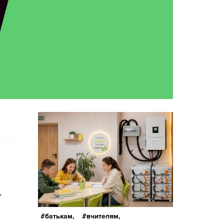
,
батькам,
вчителям,