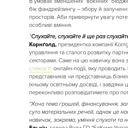
В умовах зменшених “воєнних” бюджет
бік фандрейзингу – збору й залучення
просторів. Аби привернути увагу поте
особливі вміння.
“
Слухайте, слухайте й ще раз слухайт
Корнґолд,
президентка компанії Korng
управління та сталого розвитку парт
секторами. Саме на цю навичку вона 
стійкості,
онлайн-події, яку проводить
представників чи представниць бізнес
їхньому освітньому досвіді, і завдяки
переконливо розповідатимете про по
“Хоча тема грошей, фінансування, зал
суто матеріальних речей, однак це на
навичок, зокрема, уміння слухати та 