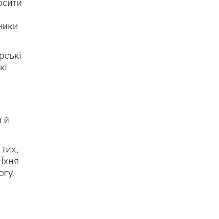
осити
ники
рські
кі
 й
тих,
 Їхня
огу.