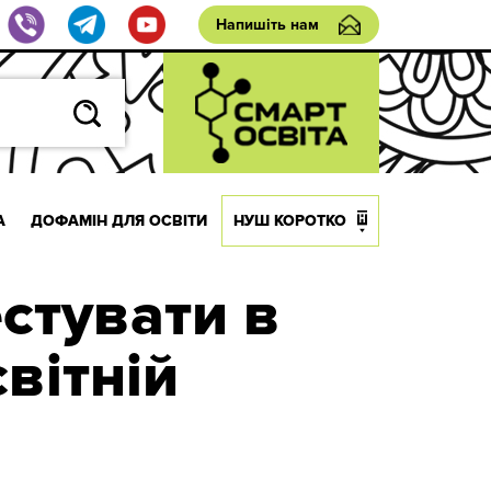
Напишіть нам
А
ДОФАМІН ДЛЯ ОСВІТИ
НУШ КОРОТКО
естувати в
вітній