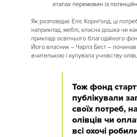
етапах перемовин із потенцій
Як розповідає Еліс Корнґолд, ці потр
наприклад, меблі, класна дошка чи ка
прикладі освітнього благодійного фон
Його власник – Чарлз Бест – починав 
вчителькою і купувала учнівству олівц
Тож фонд старт
публікували за
своїх потреб, 
олівців чи оплат
всі охочі робил