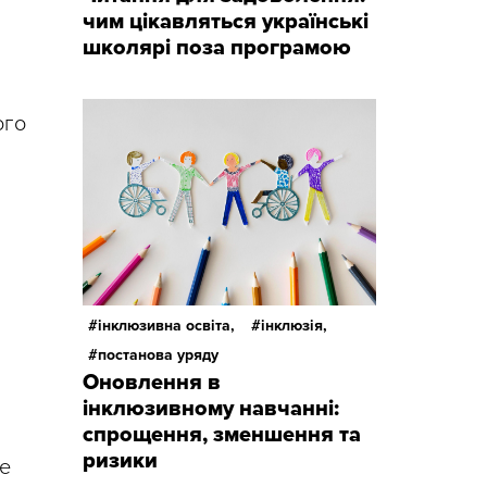
чим цікавляться українські
школярі поза програмою
ого
інклюзивна освіта,
інклюзія,
постанова уряду
Оновлення в
інклюзивному навчанні:
спрощення, зменшення та
ризики
е