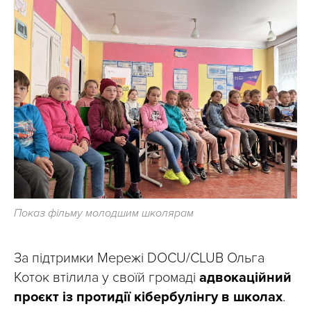
Показ фільму молодшим школярам
За підтримки Мережі DOCU/CLUB Ольга
Коток втілила у своїй громаді
адвокаційний
проєкт із протидії кібербулінгу в школах
.