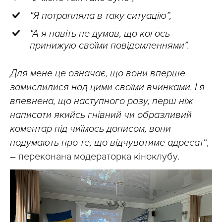
“Я потрапляла в таку ситуацію”,
“А я навіть не думав, що когось
принижую своїми повідомленнями”.
Для мене це означає, що вони вперше
замислилися над цими своїми вчинками. І я
впевнена, що наступного разу, перш ніж
написати якийсь гнівний чи образливий
коментар під чиїмось дописом, вони
подумають про те, що відчуватиме адресат
“,
– переконана модераторка кіноклубу.