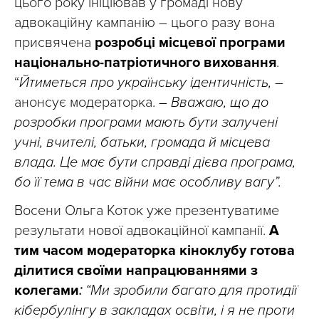
цього року ініціював у громаді нову
адвокаційну кампанію – цього разу вона
присвячена
розробці місцевої програми
національно-патріотичного виховання
.
“
Йтиметься про українську ідентичність,
–
анонсує модераторка.
– Вважаю, що до
розробки програми мають бути залучені
учні, вчителі, батьки, громада й місцева
влада. Це має бути справді дієва програма,
бо її тема в час війни має особливу вагу”.
Восени Ольга Коток уже презентуватиме
результати нової адвокаційної кампанії.
А
тим часом модераторка кіноклубу готова
ділитися своїми напрацюваннями з
колегами
:
“Ми зробили багато для протидії
кібербулінгу в закладах освіти, і я не проти