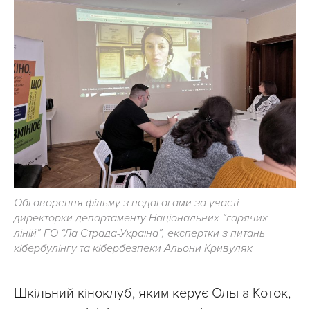
Обговорення фільму з педагогами за участі
директорки департаменту Національних “гарячих
ліній” ГО “Ла Страда-Україна”, експертки з питань
кібербулінгу та кібербезпеки Альони Кривуляк
Шкільний кіноклуб, яким керує Ольга Коток,