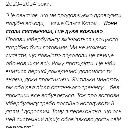
2023–2024 роки.
“Це означає, що ми продовжуємо проводити
подібні заходи,
– каже Ольга Коток. –
Вони
стали системними, і це дуже важливо
.
Прояви кібербулінгу змінюються і до цього
потрібно бути готовими. Ми не можемо
сказати, що повністю подолали це явище
або навчили всіх йому протидіяти. Це ніби
вчитися першої домедичної допомоги: ти
знаєш, доки практикуєш. Як тільки минають
рік або два після останнього тренінгу – без
практики все забувається. Тож про загрози
кібербулінгу треба постійно нагадувати й
дітям, і дорослим. Тому я переконана, що ось
цей системний підхід обов’язково дасть свій
результат”.