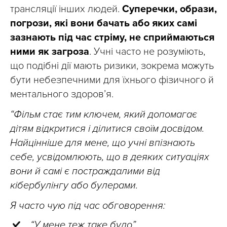
трансляції інших людей.
Суперечки, образи,
погрози, які вони бачать або яких самі
зазнають під час стріму, не сприймаються
ними як загроза
. Учні часто не розуміють,
що подібні дії мають ризики, зокрема можуть
бути небезпечними для їхнього фізичного й
ментального здоровʼя.
“Фільм стає тим ключем, який допомагає
дітям відкритися і ділитися своїм досвідом.
Найцінніше для мене, що учні впізнають
себе, усвідомлюють, що в деяких ситуаціях
вони й самі є постраждалими від
кібербулінгу або булерами.
Я часто чую під час обговорення:
“У мене теж таке було”,