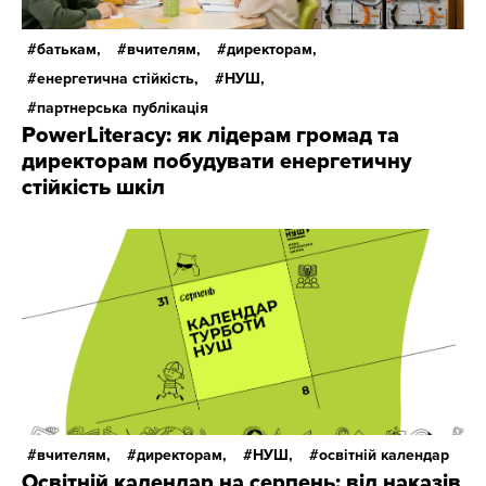
батькам,
вчителям,
директорам,
енергетична стійкість,
НУШ,
партнерська публікація
PowerLiteracy: як лідерам громад та
директорам побудувати енергетичну
стійкість шкіл
вчителям,
директорам,
НУШ,
освітній календар
Освітній календар на серпень: від наказів