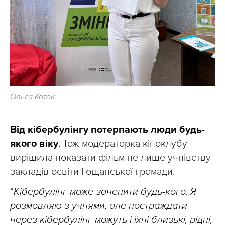
Ольга Коток
Від кібербулінгу потерпають люди будь-
якого віку
. Тож модераторка кіноклубу
вирішила показати фільм не лише учнівству
закладів освіти Гощанської громади.
“
Кібербулінг може зачепити будь-кого. Я
розмовляю з учнями, але постраждати
через кібербулінг можуть і їхні близькі, рідні,