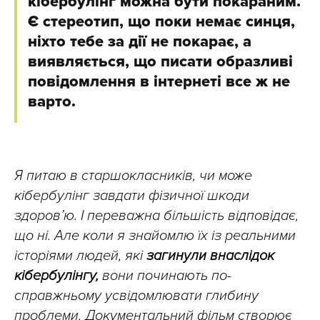
кібербулінг можна бути покараним.
Є стереотип, що поки немає синця,
ніхто тебе за дії не покарає, а
виявляється, що писати образливі
повідомлення в інтернеті все ж не
варто.
Я питаю в старшокласників, чи може
кібербулінг завдати фізичної шкоди
здоровʼю. І переважна більшість відповідає,
що ні. Але коли я знайомлю їх із реальними
історіями людей, які
загинули внаслідок
кібербулінгу,
вони починають по-
справжньому усвідомлювати глибину
проблеми. Документальний фільм створює