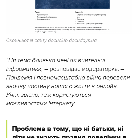
Скриншот із сайту docuclub.docudays.ua
“Ця тема близька мені як вчительці
інформатики,
– розповідає модераторка. –
Пандемія і повномасштабна війна перевели
значну частину нашого життя в онлайн.
Учні, звісно, теж користуються
можливостями інтернету.
Проблема в тому, що ні батьки, ні
діти не знають правил поведінки в