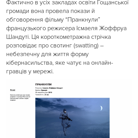
Фактично в усіх закладах освіти Гощанської
громади вона провела покази й
обговорення фільму “Пранкнули”
французького режисера Ісмаеля Жоффруа
Шандуті. Ця короткометражна стрічка
розповідає про свотинг (swatting) –
небезпечну для життя форму
кібернасильства, яке чатує на онлайн-
гравців у мережі.