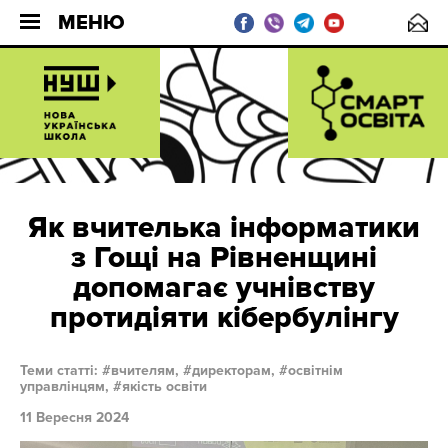
МЕНЮ
Як вчителька інформатики
з Гощі на Рівненщині
допомагає учнівству
протидіяти кібербулінгу
Теми статті:
вчителям,
директорам,
освітнім
управлінцям,
якість освіти
11 Вересня 2024