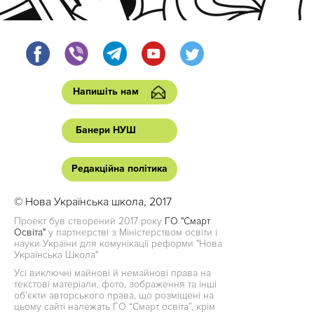
Напишіть нам
Банери НУШ
Редакційна політика
© Нова Українська школа, 2017
Проект був створений 2017 року
ГО "Смарт
Освіта"
у партнерстві з Міністерством освіти і
науки України для комунікації реформи "Нова
Українська Школа"
Усі виключні майнові й немайнові права на
текстові матеріали, фото, зображення та інші
об’єкти авторського права, що розміщені на
цьому сайті належать ГО “Смарт освіта”, крім