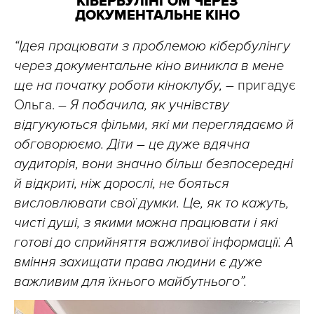
КІБЕРБУЛІНГОМ ЧЕРЕЗ
ДОКУМЕНТАЛЬНЕ КІНО
“Ідея працювати з проблемою кібербулінгу
через документальне кіно виникла в мене
ще на початку роботи кіноклубу,
– пригадує
Ольга. –
Я побачила, як учнівству
відгукуються фільми, які ми переглядаємо й
обговорюємо. Діти – це дуже вдячна
аудиторія, вони значно більш безпосередні
й відкриті, ніж дорослі, не бояться
висловлювати свої думки. Це, як то кажуть,
чисті душі, з якими можна працювати і які
готові до сприйняття важливої інформації. А
вміння захищати права людини є дуже
важливим для їхнього майбутнього”.