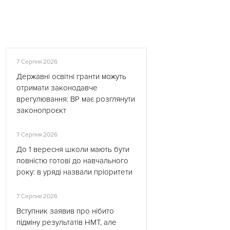
7 Серпня 2026
Державні освітні гранти можуть
отримати законодавче
врегулювання: ВР має розглянути
законопроєкт
7 Серпня 2026
До 1 вересня школи мають бути
повністю готові до навчального
року: в уряді назвали пріоритети
7 Серпня 2026
Вступник заявив про нібито
підміну результатів НМТ, але