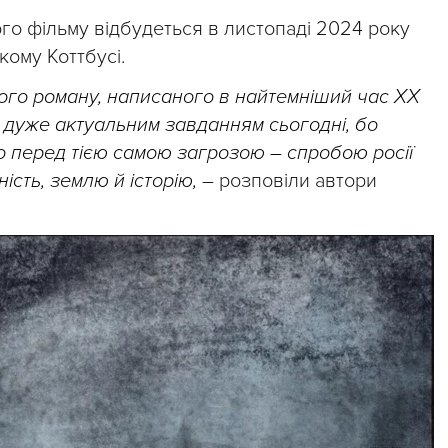
го фільму відбудеться в листопаді 2024 року
кому Коттбусі.
ого роману, написаного в найтемніший час ХХ
ся дуже актуальним завданням сьогодні, бо
мо перед тією самою загрозою – спробою росії
ість, землю й історію,
– розповіли автори