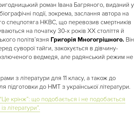
ригодницький роман Івана Багряного, виданий у
обіографічні події, зокрема, заслання автора на
ого спецпотяга НКВС, що перевозив смертників
уваються на початку 30-х років ХХ століття й
ького політв’язня
Григорія Многогрішного.
Він
еред суворої тайги, закохується в дівчину-
розлюченого ведмедя, але радянський режим не
ами з літератури для 11 класу, а також до
ля підготовки до НМТ з української літератури.
 “Це крінж”: що подобається і не подобається
з літератури”.