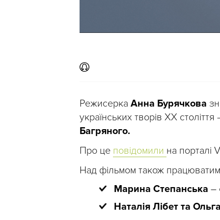
Режисерка
Анна Бурячкова
зн
українських творів ХХ столітт
Багряного.
Про це
повідомили
на порталі 
Над фільмом також працюватим
Марина Степанська
– 
Наталія Лібет та Ольг