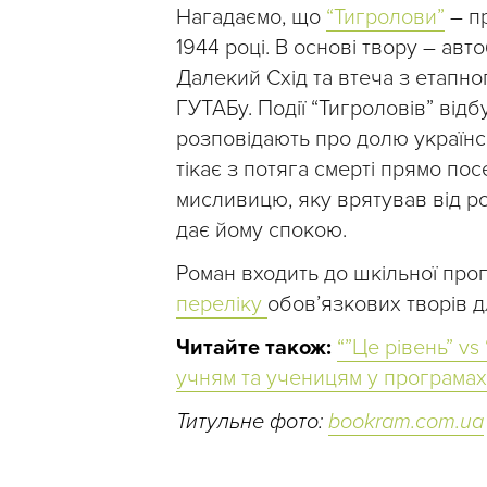
Нагадаємо, що
“Тигролови”
– п
1944 році. В основі твору – авт
Далекий Схід та втеча з етапн
ГУТАБу. Події “Тигроловів” відб
розповідають про долю українс
тікає з потяга смерті прямо пос
мисливицю, яку врятував від 
дає йому спокою.
Роман входить до шкільної прогр
переліку
обов’язкових творів д
Читайте також:
“”Це рівень” vs
учням та ученицям у програмах і
Титульне фото:
bookram.com.ua