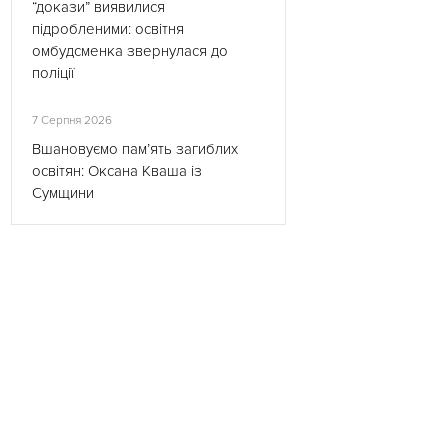
“докази” виявилися
підробленими: освітня
омбудсменка звернулася до
поліції
7 Серпня 2026
Вшановуємо пам’ять загиблих
освітян: Оксана Кваша із
Сумщини