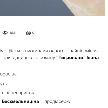
833
0
іме фільм за мотивами одного з найвідоміших
я – пригодницького роману
“Тигролови” Івана
Vogue.ua.
уть:
співсценаристка;
а Бесхмельниціна
– продюсерки.