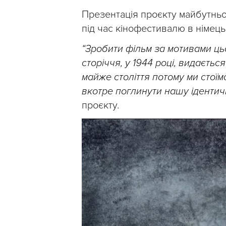
Презентація проєкту майбутньо
під час кінофестивалю в німець
“Зробити фільм за мотивами ць
сторіччя, у 1944 році, видаєть
майже століття потому ми стої
вкотре поглинути нашу ідентичн
проєкту.