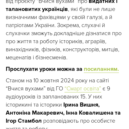
від проєкту “Вчися вухами” про
видатних і
талановитих українців
, які були не лише
визначними фахівцями у своїй галузі, а й
патріотами України. Зокрема, слухачі й
слухачки зможуть докладніше дізнатися про
про життя та роботу істориків, аграріїв,
винахідників, фізиків, конструкторів, митців,
меценатів і бізнесменів.
Прослухати уроки можна за
посиланням.
Станом на 10 жовтня 2024 року на сайті
“Вчися вухами” від ГО
“Смарт освіта”
є 9
аудіоуроків із запланованих 15. У них
історикині та історики
Ірина Вишня,
Антоніна Макаревич, Інна Ковалишена та
Ігор Стамбол
розповідають про особисте