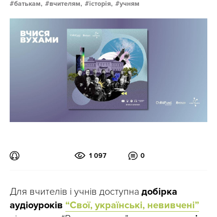
батькам,
вчителям,
історія,
учням
1 097
0
Для вчителів і учнів доступна
добірка
аудіоуроків
“Свої, українські, невивчені”