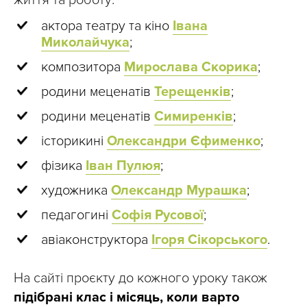
життя та роботу:
актора театру та кіно
Івана
Миколайчука
;
композитора
Мирослава Скорика
;
родини меценатів
Терещенків
;
родини меценатів
Симиренків
;
історикині
Олександри Єфименко
;
фізика
Іван Пулюя
;
художника
Олександр Мурашка
;
педагогині
Софія Русової
;
авіаконструктора
Ігоря Сікорського
.
На сайті проєкту до кожного уроку також
підібрані клас і місяць, коли варто