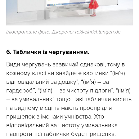
Ілюстративне фото. Джерело: roki-einrichtungen.de
6. Таблички із чергуванням.
Види чергувань зазвичай однакові, тому в
кожному класі ви знайдете картинки “(ім’я)
відповідальний за дошку”, “(ім’я) – за
гардероб”, “(ім’я) – за чистоту підлоги”, “(ім’я)
– за умивальник” тощо. Такі таблички висять
на видному місці та мають простір для
прищепок з іменами учнівства. Хто
відповідальний за чистоту умивальника –
навпроти тієї таблички буде прищепка.