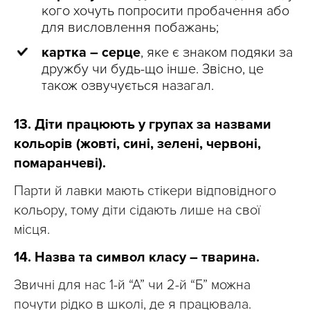
кого хочуть попросити пробачення або
для висловлення побажань;
картка – серце
, яке є знаком подяки за
дружбу чи будь-що інше. Звісно, це
також озвучується назагал.
13. Діти працюють у групах за назвами
кольорів (жовті, сині, зелені, червоні,
помаранчеві).
Парти й лавки мають стікери відповідного
кольору, тому діти сідають лише на свої
місця.
14. Назва та символ класу – тварина.
Звичні для нас 1-й “А” чи 2-й “Б” можна
почути рідко в школі, де я працювала.