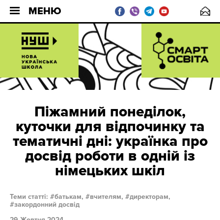
МЕНЮ
Піжамний понеділок,
куточки для відпочинку та
тематичні дні: українка про
досвід роботи в одній із
німецьких шкіл
Теми статті:
батькам,
вчителям,
директорам,
закордонний досвід
29 Жовтня 2024