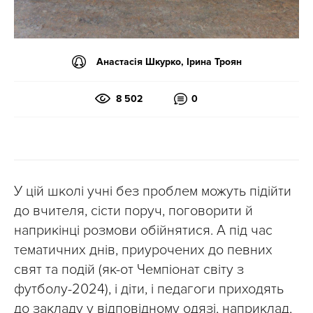
Анастасія Шкурко, Ірина Троян
8 502
0
У цій школі учні без проблем можуть підійти
до вчителя, сісти поруч, поговорити й
наприкінці розмови обійнятися. А під час
тематичних днів, приурочених до певних
свят та подій (як-от Чемпіонат світу з
футболу-2024), і діти, і педагоги приходять
до закладу у відповідному одязі, наприклад,