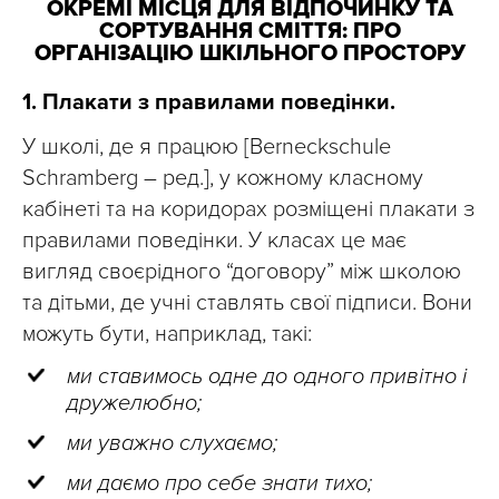
ОКРЕМІ МІСЦЯ ДЛЯ ВІДПОЧИНКУ ТА
СОРТУВАННЯ СМІТТЯ: ПРО
ОРГАНІЗАЦІЮ ШКІЛЬНОГО ПРОСТОРУ
1. Плакати з правилами поведінки.
У школі, де я працюю [Berneckschule
Schramberg – ред.], у кожному класному
кабінеті та на коридорах розміщені плакати з
правилами поведінки. У класах це має
вигляд своєрідного “договору” між школою
та дітьми, де учні ставлять свої підписи. Вони
можуть бути, наприклад, такі:
ми ставимось одне до одного привітно і
дружелюбно;
ми уважно слухаємо;
ми даємо про себе знати тихо;