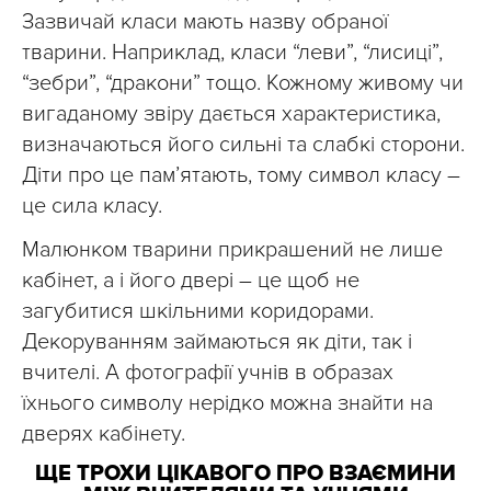
Зазвичай класи мають назву обраної
тварини. Наприклад, класи “леви”, “лисиці”,
“зебри”, “дракони” тощо. Кожному живому чи
вигаданому звіру дається характеристика,
визначаються його сильні та слабкі сторони.
Діти про це пам’ятають, тому символ класу –
це сила класу.
Малюнком тварини прикрашений не лише
кабінет, а і його двері – це щоб не
загубитися шкільними коридорами.
Декоруванням займаються як діти, так і
вчителі. А фотографії учнів в образах
їхнього символу нерідко можна знайти на
дверях кабінету.
ЩЕ ТРОХИ ЦІКАВОГО ПРО ВЗАЄМИНИ