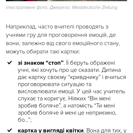
Ілюстративне фото. Джерело: Westdeutsche Zeitung
Наприклад, часто вчителі проводять з
учнями гру для проговорення емоцій, де
вони, залежно від свого емоційного стану,
можуть обирати такі картки:
зі знаком “стоп”
. Її беруть ображені
учні, які хочуть про це сказати. Дитина
дає картку своєму “кривднику” і вчиться
проговорювати ситуацію та
висловлювати емоції. У цей час учитель
слухає та коригує. Ніяких “Він мені
зробив боляче”, а натомість “Ти мені
зробив боляче й мені це неприємно,
бо…”;
картка у вигляді квітки
. Вона для тих, у