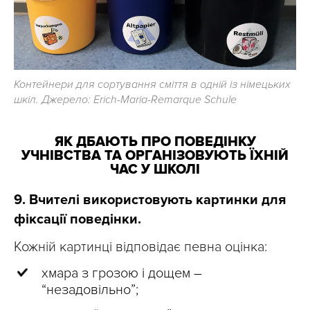
Контейнери для сортування сміття в одній із німецьких
шкіл. Джерело: Erich-Maria-Remarque Schule
ЯК ДБАЮТЬ ПРО ПОВЕДІНКУ
УЧНІВСТВА ТА ОРГАНІЗОВУЮТЬ ЇХНІЙ
ЧАС У ШКОЛІ
9. Вчителі використовують картинки для
фіксації поведінки.
Кожній картинці відповідає певна оцінка:
хмара з грозою і дощем –
“незадовільно”;