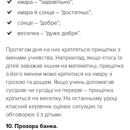
хмара – “задовільно”;
хмара й сонце – “достатньо”;
сонце – “добре”;
веселка – “дуже добре”.
Протягом дня на них кріпляться прищіпки з
іменами учнівства. Наприклад, якщо хтось із
дітей заважав іншим на математиці, прищіпка
з його іменем може кріпитися на хмару з
грозою та дощем. Якщо учень допомагав
сусідові чи сусідці на перерві – прищіпка
кріпиться на веселку. На останньому уроці
класний керівник оцінює ситуацію та
обговорює її з дітьми.
10. Прозора банка.