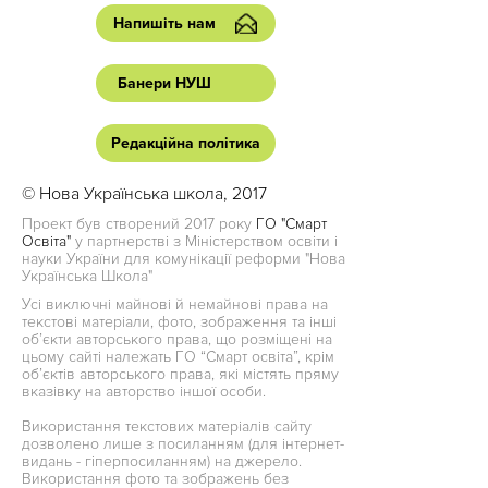
Напишіть нам
Банери НУШ
Редакційна політика
© Нова Українська школа, 2017
Проект був створений 2017 року
ГО "Смарт
Освіта"
у партнерстві з Міністерством освіти і
науки України для комунікації реформи "Нова
Українська Школа"
Усі виключні майнові й немайнові права на
текстові матеріали, фото, зображення та інші
об’єкти авторського права, що розміщені на
цьому сайті належать ГО “Смарт освіта”, крім
об’єктів авторського права, які містять пряму
вказівку на авторство іншої особи.
Використання текстових матеріалів сайту
дозволено лише з посиланням (для інтернет-
видань - гіперпосиланням) на джерело.
Використання фото та зображень без