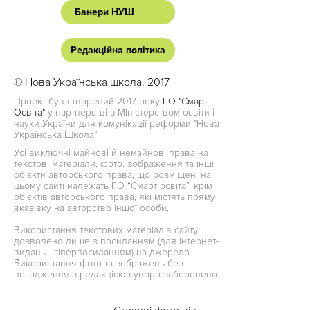
Банери НУШ
Редакційна політика
© Нова Українська школа, 2017
Проект був створений 2017 року
ГО "Смарт
Освіта"
у партнерстві з Міністерством освіти і
науки України для комунікації реформи "Нова
Українська Школа"
Усі виключні майнові й немайнові права на
текстові матеріали, фото, зображення та інші
об’єкти авторського права, що розміщені на
цьому сайті належать ГО “Смарт освіта”, крім
об’єктів авторського права, які містять пряму
вказівку на авторство іншої особи.
Використання текстових матеріалів сайту
дозволено лише з посиланням (для інтернет-
видань - гіперпосиланням) на джерело.
Використання фото та зображень без
погодження з редакцією суворо заборонено.