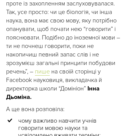
проте із захопленням заслуховувалася.
Так, усе просто: чи це біологія, чи інша
наука, вона має свою мову, яку потрібно
опанувати, щоб почати нею “говорити” і
пояснювати. Подібно до іноземної мови –
ти не почнеш говорити, поки не
накопичиш певний запас слів і не
зрозумієш загальні принципи побудови
речень”, –
пише
на своїй сторінці у
Facebook науковиця, викладачка й
директорка школи “Домініон”
Інна
Дьоміна.
А ще вона розповіла:
чому важливо навчити учнів
говорити мовою науки та
усвідомлено вживати терміни;