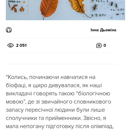
Інна Дьоміна
2 051
0
“Колись, починаючи навчатися на
біофаці, я щиро дивувалася, як наші
викладачі говорять такою “біологічною
мовою”, де зі звичайного словникового
запасу пересічної людини були лише
сполучники та прийменники. Звісно, я
мала непогану підготовку після олімпіад,