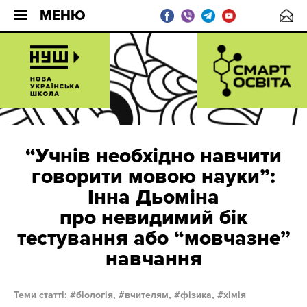
МЕНЮ
“Учнів необхідно навчити
говорити мовою науки”:
Інна Дьоміна
про невидимий бік
тестування або “мовчазне”
навчання
Теми статті:
біологія,
вчителям,
фізика,
хімія