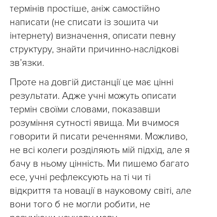
термінів простіше, аніж самостійно
написати (не списати із зошита чи
інтернету) визначення, описати певну
структуру, знайти причинно-наслідкові
звʼязки.
Проте на довгій дистанції це має цінні
результати. Адже учні можуть описати
термін своїми словами, показавши
розуміння сутності явища. Ми вчимося
говорити й писати реченнями. Можливо,
не всі колеги розділяють мій підхід, але я
бачу в ньому цінність. Ми пишемо багато
есе, учні рефлексують на ті чи ті
відкриття та новації в науковому світі, але
вони того б не могли робити, не