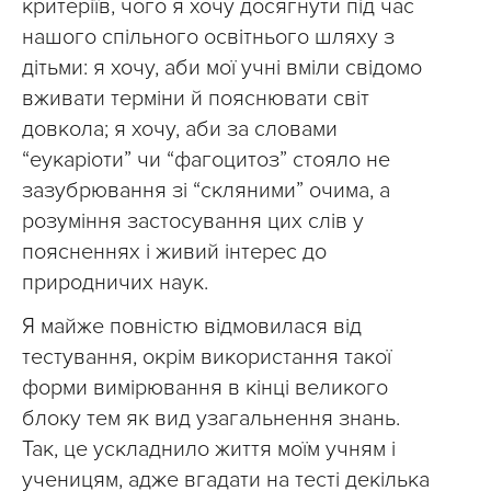
критеріїв, чого я хочу досягнути під час
нашого спільного освітнього шляху з
дітьми: я хочу, аби мої учні вміли свідомо
вживати терміни й пояснювати світ
довкола; я хочу, аби за словами
“еукаріоти” чи “фагоцитоз” стояло не
зазубрювання зі “скляними” очима, а
розуміння застосування цих слів у
поясненнях і живий інтерес до
природничих наук.
Я майже повністю відмовилася від
тестування, окрім використання такої
форми вимірювання в кінці великого
блоку тем як вид узагальнення знань.
Так, це ускладнило життя моїм учням і
ученицям, адже вгадати на тесті декілька