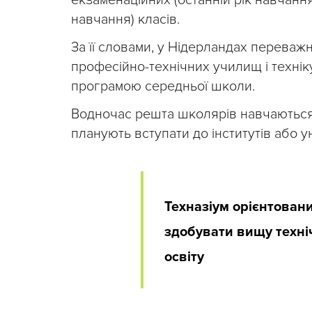
навчання) класів.
За її словами, у Нідерландах переваж
професійно-технічних училищ і техні
програмою середньої школи.
Водночас решта школярів навчаються у
планують вступати до інститутів або ун
Техназіум орієнтовани
здобувати вищу техні
освіту