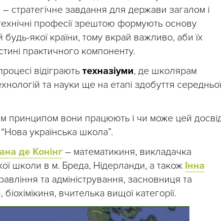
е – стратегічне завдання для держави загалом і
 технічні професії зрештою формують основу
й будь-якої країни, тому вкрай важливо, аби їх
стині практичного компоненту.
процесі відіграють
техназіуми
, де школярам
хнологій та науки ще на етапі здобуття середньо
ким принципом вони працюють і чи може цей досві
 “Нова українська школа”.
ана де Конінг
– математикиня, викладачка
кої школи в м. Бреда, Нідерланди, а також
Інна
равління та адміністрування, засновниця та
 біохімікиня, вчителька вищої категорії.