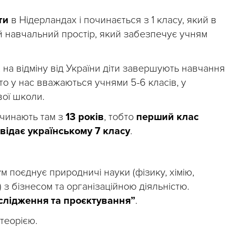
ти
в Нідерландах і починається з 1 класу, який в
й навчальний простір, який забезпечує учням
на відміну від України діти завершують навчання
 хто у нас вважаються учнями 5-6 класів, у
ої школи.
очинають там з
13 років
, тобто
перший клас
відає українському 7 класу
.
м поєднує природничі науки (фізику, хімію,
 з бізнесом та організаційною діяльністю.
слідження та проєктування”
.
теорією.