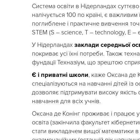
Система освіти в Нідерландах суттєво в
налічується 100 по країні, є важливим
поглиблене і практичне вивчення точни
STEM (S – science, T – technology, E – 
У Нідерландах
заклади середньої о
покриває усі їхні потреби. Також техн
фундації Техназіум, що зрештою сприя
Є і приватні школи
, каже Оксана де 
спеціалізуються на навчанні дітей із 
дозволяє підтримувати високу якість 
навчання для всіх учнів.
Оксана де Конінг проживає і працює у
освіта (закінчила факультет кібернети
стати викладачем вищої математики в 
екзаменаційних (останній рік навчання