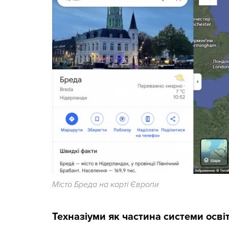
Місто Бреда на карті Європи
Техназіуми як частина системи осві