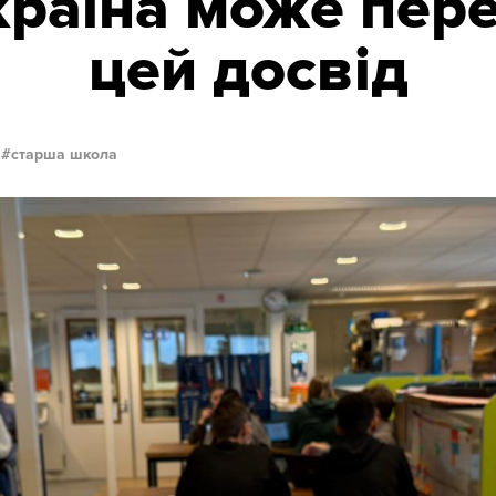
Україна може пер
цей досвід
старша школа