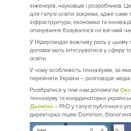
інженерів, науковців і розробників. Ц
для галузі освіти зокрема, адже саме
інфраструктури, економіки та інноваці
опанування базувалося на вагомій ча
У Нідерландах важливу роль у цьому 
допомагають інтегруватися у сферу те
освіти.
У чому особливість техназіумів, за я
перейняти Україна – розповідає медіа
Розібратися у темі нам допомогли
Окс
техназіуму та координаторка українсь
Дьоміна
– PhD у галузі публічного уп
директорка ліцею Dominion, біологиня,