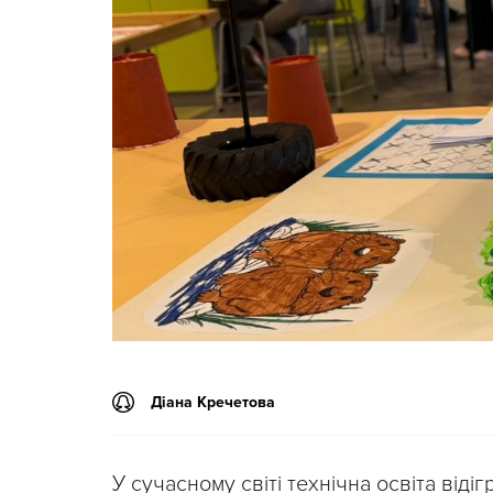
Діана Кречетова
У сучасному світі технічна освіта віді