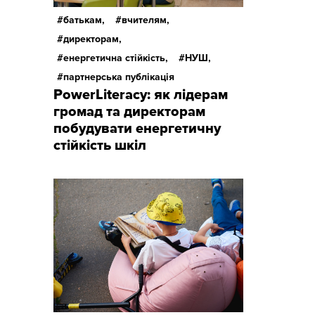
батькам,
вчителям,
директорам,
енергетична стійкість,
НУШ,
партнерська публікація
PowerLiteracy: як лідерам
громад та директорам
побудувати енергетичну
стійкість шкіл