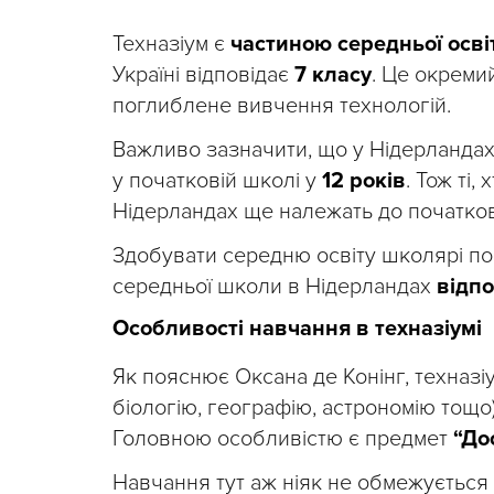
Техназіум є
частиною середньої осві
Україні відповідає
7 класу
. Це окреми
поглиблене вивчення технологій.
Важливо зазначити, що у Нідерландах 
у початковій школі у
12 років
. Тож ті,
Нідерландах ще належать до початков
Здобувати середню освіту школярі п
середньої школи в Нідерландах
відпо
Особливості навчання в техназіумі
Як пояснює Оксана де Конінг, техназіу
біологію, географію, астрономію тощо)
Головною особливістю є предмет
“До
Навчання тут аж ніяк не обмежується 