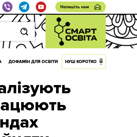
Напишіть нам
А
ДОФАМІН ДЛЯ ОСВІТИ
НУШ КОРОТКО
еалізують
працюють
андах