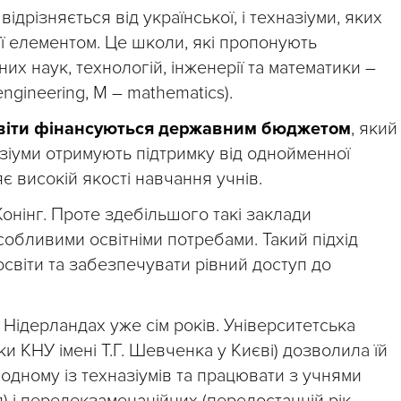
ідрізняється від української, і техназіуми, яких
 її елементом. Це школи, які пропонують
х наук, технологій, інженерії та математики –
engineering, M – mathematics).
світи фінансуються державним бюджетом
, який
азіуми отримують підтримку від однойменної
є високій якості навчання учнів.
Конінг. Проте здебільшого такі заклади
особливими освітніми потребами. Такий підхід
освіти та забезпечувати рівний доступ до
 Нідерландах уже сім років. Університетська
ки КНУ імені Т.Г. Шевченка у Києві) дозволила їй
одному із техназіумів та працювати з учнями
) і передекзаменаційних (передостанній рік