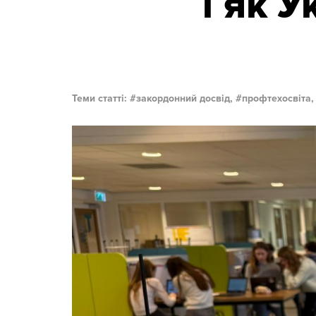
і як 
Теми статті:
закордонний досвід,
профтехосвіта,