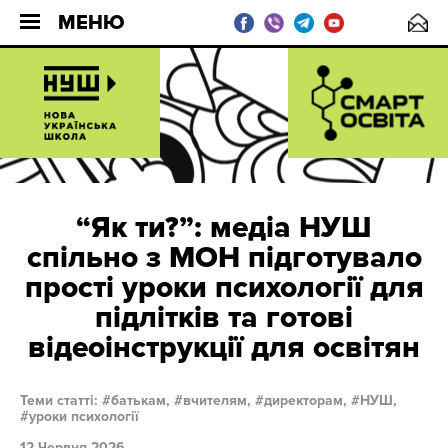
МЕНЮ
“Як ти?”: медіа НУШ
спільно з МОН підготувало
прості уроки психології для
підлітків та готові
відеоінструкції для освітян
Теми статті:
батькам,
вчителям,
директорам,
НУШ,
уроки психології
12 Червня 2026