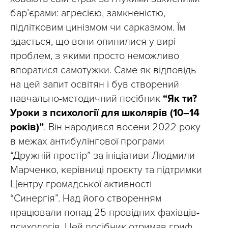
бар’єрами: агресією, замкненістю,
підлітковим цинізмом чи сарказмом. Їм
здається, що вони опинилися у вирі
проблем, з якими просто неможливо
впоратися самотужки. Саме як відповідь
на цей запит освітян і був створений
навчально-методичний посібник
“Як ти?
Уроки з психології для школярів (10–14
років)”
. Він народився восени 2022 року
в межах антибулінгової програми
“Дружній простір” за ініціативи Людмили
Марченко, керівниці проєкту та підтримки
Центру громадської активності
“Синергія”. Над його створенням
працювали понад 25 провідних фахівців-
психологів. Цей посібник отримав гриф