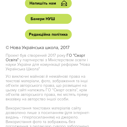
Напишіть нам
Банери НУШ
Редакційна політика
© Нова Українська школа, 2017
Проект був створений 2017 року
ГО "Смарт
Освіта"
у партнерстві з Міністерством освіти і
науки України для комунікації реформи "Нова
Українська Школа"
Усі виключні майнові й немайнові права на
текстові матеріали, фото, зображення та інші
об’єкти авторського права, що розміщені на
цьому сайті належать ГО “Смарт освіта”, крім
об’єктів авторського права, які містять пряму
вказівку на авторство іншої особи.
Використання текстових матеріалів сайту
дозволено лише з посиланням (для інтернет-
видань - гіперпосиланням) на джерело.
Використання фото та зображень без
погодження з редакцією суворо заборонено.