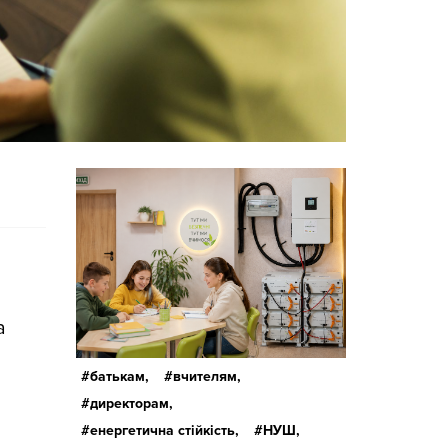
а
батькам,
вчителям,
директорам,
енергетична стійкість,
НУШ,