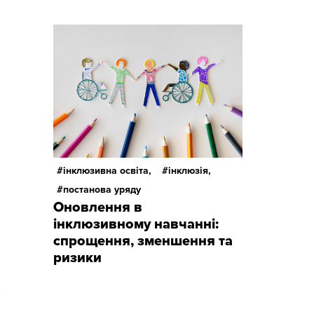
інклюзивна освіта,
інклюзія,
постанова уряду
Оновлення в
інклюзивному навчанні:
спрощення, зменшення та
ризики
—