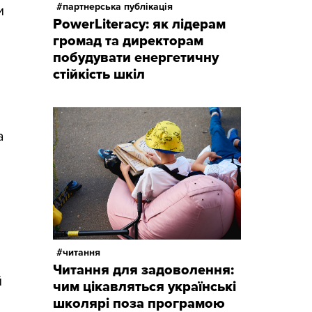
партнерська публікація
и
PowerLiteracy: як лідерам
громад та директорам
побудувати енергетичну
стійкість шкіл
а
читання
Читання для задоволення:
й
чим цікавляться українські
школярі поза програмою