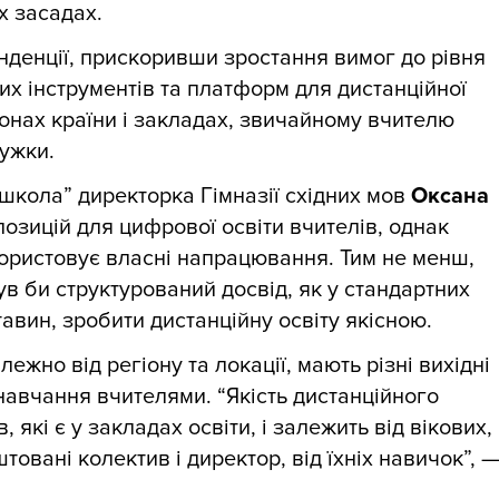
х засадах.
тенденції, прискоривши зростання вимог до рівня
их інструментів та платформ для дистанційної
гіонах країни і закладах, звичайному вчителю
ужки.
 школа” директорка Гімназії східних мов
Оксана
опозицій для цифрової освіти вчителів, однак
користовує власні напрацювання. Тим не менш,
в би структурований досвід, як у стандартних
тавин, зробити дистанційну освіту якісною.
ежно від регіону та локації, мають різні вихідні
навчання вчителями. “Якість дистанційного
 які є у закладах освіти, і залежить від вікових,
товані колектив і директор, від їхніх навичок”, 