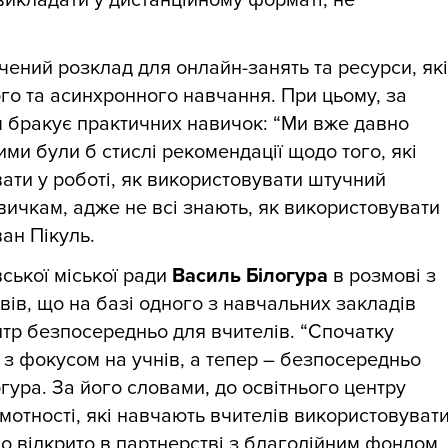
викладати у дистанційному форматі, не
ачений розклад для онлайн-занять та ресурси, які
го та асинхронного навчання. При цьому, за
 бракує практичних навичок: “Ми вже давно
ми були б стислі рекомендації щодо того, які
ати у роботі, як використовувати штучний
вичкам, адже не всі знають, як використовувати
ан Пікуль.
ської міської ради
Василь Білогура
в розмові з
вів, що на базі одного з навчальних закладів
нтр безпосередньо для вчителів. “Спочатку
 з фокусом на учнів, а тепер – безпосередньо
огура. За його словами, до освітнього центру
мотності, які навчають вчителів використовуват
ло відкрито в партнерстві з благодійним фондом