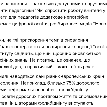
ти запитання – наскільки доступними та зручним
енти педагогики? Як спростити роботу вчителя у
ати для педагогів додаткове непотрібне
немає цифрової освіти, розбиралося медіа “Нова
ки
, на тлі прискорення темпів оновлення
їнах спостерігається поширення концепції “освіт
ституту свідчить, що нині щорічно оновлюється
ійних знань. На практиці це означає, що
ожні два, а практичний – кожні п’ять років.
іалі наводяться дані різних європейських країн
аселення. Наприклад, близько 75% дорослого
ми неформальної освіти – фолкбіднінгу.
 освіти дорослих протягом життя та спрямовани
тва. Ініціаторами фолкбіднінгу виступають