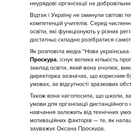
неурядові організації на добровільни
Відтак і Україну не оминули світові 
компетенцій учителів. Серед численн
освіти, які функціонують у різних ре
достатньо складно розібратися самот
Як розповіла медіа “Нова українська
Проскура
, існує велика кількість пр
заклад освіти, який вона очолює, ви
директорка зазначає, що корисним бу
умовах, за відсутності зразкових обс
Також вона наголосила, що школи, зал
умови для організації дистанційного 
навчання залежить від технічних умов,
мотиваційних факторів — те, як налаш
зауважує Оксана Проскура.