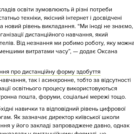
кладів освіти зумовлюють й різні потреби
статньо техніки, якісний інтернет і досвідчені
 на новий рівень викладання. “Ми іноді не знаємо,
ганізації дистанційного навчання, який
елів. Від незнання ми робимо роботу, яку можн
з меншими витратами часу”, — додає Оксана
ння про дистанційну форму здобуття
вчання, так і асинхронне, тобто за відсутності
ізації освітнього процесу використовуються
тронна пошта, форуми, соціальні мережі тощо.
хідні навички та відповідний рівень цифрової
огам. Як зазначає директор київської школи
ання у його закладі запроваджене давно, однак