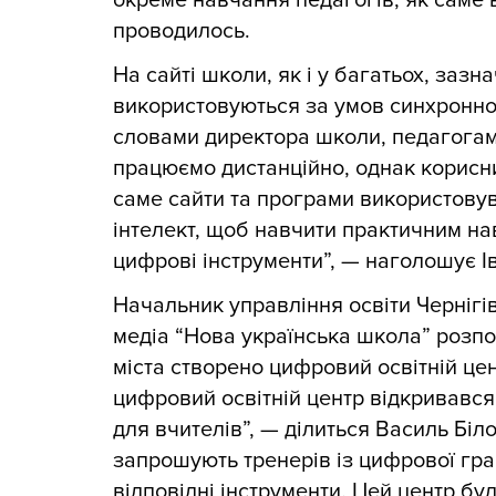
окреме навчання педагогів, як саме 
проводилось.
На сайті школи, як і у багатьох, зазн
використовуються за умов синхронно
словами директора школи, педагогам
працюємо дистанційно, однак корисни
саме сайти та програми використовув
інтелект, щоб навчити практичним на
цифрові інструменти”, — наголошує Ів
Начальник управління освіти Чернігів
медіа “Нова українська школа” розпо
міста створено цифровий освітній це
цифровий освітній центр відкривався
для вчителів”, — ділиться Василь Біл
запрошують тренерів із цифрової гра
відповідні інструменти. Цей центр бу