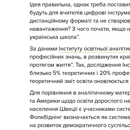
Ідея правильна, однак треба постави
будуть для вчителів цифрові інструм
дистанційному форматі та не створюв
навантаження? З чого почати, якщо 
українська школа”.
За даними
Інституту освітньої аналіти
професійних знань, в розвинутих кра
протягом життя”. Так, дослідження Ін
близько 5% теоретичних і 20% профес
теоретичний зміт освіти оновлюється к
Для порівняння в аналітичному матер
та Америки щодо освіти дорослого н
населення Швеції є учасниками систе
Фолкбіднінг визначається як система
на розвиток демократичного суспільс