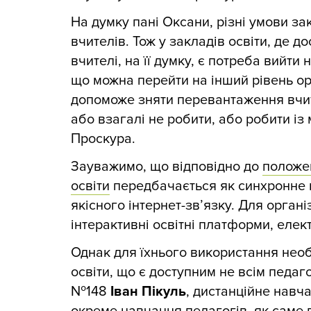
На думку пані Оксани, різні умови за
вчителів. Тож у закладів освіти, де до
вчителі, на її думку, є потреба вийти
що можна перейти на інший рівень ор
допоможе зняти перевантаження вчит
або взагалі не робити, або робити і
Проскура.
Зауважимо, що відповідно до
положе
освіти
передбачається як синхронне на
якісного інтернет-зв’язку. Для орган
інтерактивні освітні платформи, елек
Однак для їхнього використання необ
освіти, що є доступним не всім педаг
№148
Іван Пікуль
, дистанційне навч