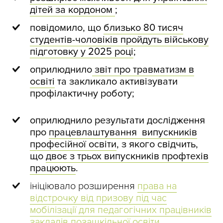
дітей за кордоном
;
повідомило, що
близько 80 тисяч
студентів-чоловіків пройдуть військову
підготовку у 2025 році
;
оприлюднило
звіт про травматизм в
освіті
та закликало активізувати
профілактичну роботу;
оприлюднило результати дослідження
про
працевлаштування випускників
професійної освіти
, з якого свідчить,
що
двоє з трьох випускників профтехів
працюють
.
ініціювало розширення
права на
відстрочку від призову під час
мобілізації для педагогічних працівників
закладів позашкільної освіти
.