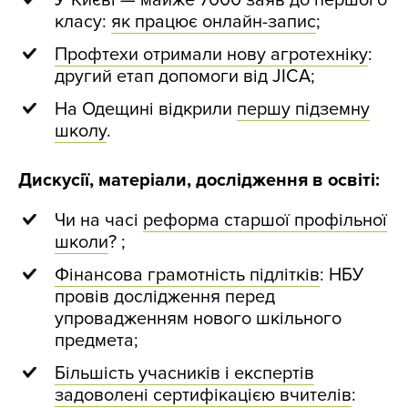
У Києві — майже 7000 заяв до першого
класу:
як працює онлайн-запис
;
Профтехи отримали нову агротехніку
:
другий етап допомоги від JICA;
На Одещині відкрили
першу підземну
школу
.
Дискусії, матеріали, дослідження в освіті:
Чи на часі
реформа старшої профільної
школи
? ;
Фінансова грамотність підлітків
: НБУ
провів дослідження перед
упровадженням нового шкільного
предмета;
Більшість учасників і експертів
задоволені сертифікацією вчителів
: