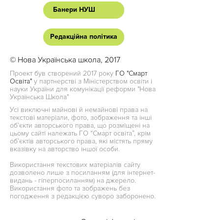
Банери НУШ
Редакційна політика
© Нова Українська школа, 2017
Проект був створений 2017 року
ГО "Смарт
Освіта"
у партнерстві з Міністерством освіти і
науки України для комунікації реформи "Нова
Українська Школа"
Усі виключні майнові й немайнові права на
текстові матеріали, фото, зображення та інші
об’єкти авторського права, що розміщені на
цьому сайті належать ГО “Смарт освіта”, крім
об’єктів авторського права, які містять пряму
вказівку на авторство іншої особи.
Використання текстових матеріалів сайту
дозволено лише з посиланням (для інтернет-
видань - гіперпосиланням) на джерело.
Використання фото та зображень без
погодження з редакцією суворо заборонено.