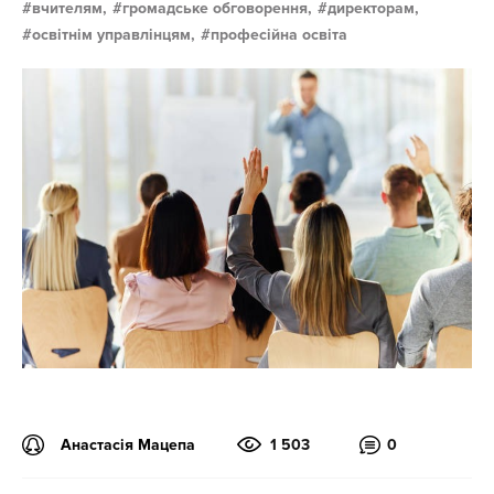
вчителям,
громадське обговорення,
директорам,
освітнім управлінцям,
професійна освіта
Анастасія Мацепа
1 503
0