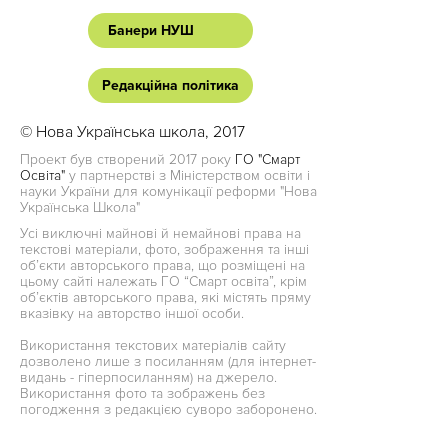
Банери НУШ
Редакційна політика
© Нова Українська школа, 2017
Проект був створений 2017 року
ГО "Смарт
Освіта"
у партнерстві з Міністерством освіти і
науки України для комунікації реформи "Нова
Українська Школа"
Усі виключні майнові й немайнові права на
текстові матеріали, фото, зображення та інші
об’єкти авторського права, що розміщені на
цьому сайті належать ГО “Смарт освіта”, крім
об’єктів авторського права, які містять пряму
вказівку на авторство іншої особи.
Використання текстових матеріалів сайту
дозволено лише з посиланням (для інтернет-
видань - гіперпосиланням) на джерело.
Використання фото та зображень без
погодження з редакцією суворо заборонено.