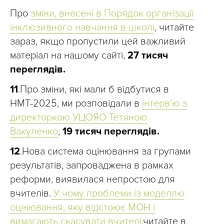
Про
зміни, внесені в Порядок організації
інклюзивного навчання в школі
, читайте
зараз, якщо пропустили цей важливий
матеріал на нашому сайті,
27 тисяч
переглядів.
11
.Про зміни, які мали б відбутися в
НМТ-2025, ми розповідали в
інтерв’ю з
директоркою УЦОЯО Тетяною
Вакуленко
,
19 тисяч переглядів.
12
.Нова система оцінювання за групами
результатів, запроваджена в рамках
реформи, виявилася непростою для
вчителів.
У чому проблеми із моделлю
оцінювання, яку відстоює МОН і
вимагають скасувати вчителі
,читайте в