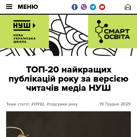
МЕНЮ
ТОП-20 найкращих
публікацій року за версією
читачів медіа НУШ
Теми статті:
НУШ,
підсумки року
19 Грудня 2025