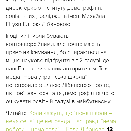
директоркою Інституту демографії та
соціальних досліджень імені Михайла
Птухи Еллою Лібановою.
Її оцінки інколи бувають
контраверсійними, але точно мають
право на існування, бо спираються на
міцне наукове підґрунтя в тій галузі, де
пані Елла є визнаним авторитетом. Тож
медіа “Нова українська школа”
поговорило з Еллою Лібановою про те,
як пов’язані освіта та демографія та чого
очікувати освітній галузі в майбутньому.
Читайте:
Коли кажуть, що “нема школи –
нема села”, це неправда. Насправді “нема
роботи – нема села” – Елла Лібанова
,
13