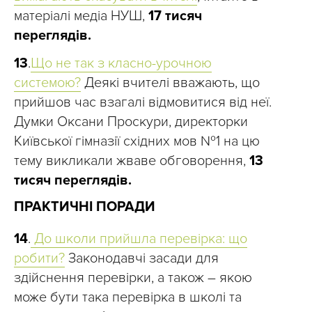
матеріалі медіа НУШ,
17 тисяч
переглядів.
13
.
Що не так з класно-урочною
системою?
Деякі вчителі вважають, що
прийшов час взагалі відмовитися від неї.
Думки Оксани Проскури, директорки
Київської гімназії східних мов №1 на цю
тему викликали жваве обговорення,
13
тисяч переглядів.
ПРАКТИЧНІ ПОРАДИ
14
.
До школи прийшла перевірка: що
робити?
Законодавчі засади для
здійснення перевірки, а також – якою
може бути така перевірка в школі та