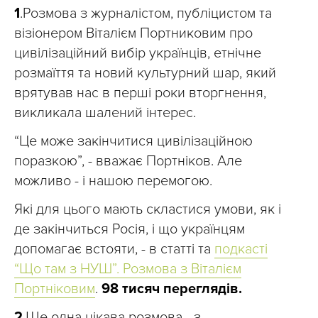
1
.Розмова з журналістом, публіцистом та
візіонером Віталієм Портниковим про
цивілізаційний вибір українців, етнічне
розмаїття та новий культурний шар, який
врятував нас в перші роки вторгнення,
викликала шалений інтерес.
“Це може закінчитися цивілізаційною
поразкою”, - вважає Портніков. Але
можливо - і нашою перемогою.
Які для цього мають скластися умови, як і
де закінчиться Росія, і що українцям
допомагає встояти, - в статті та
подкасті
“Що там з НУШ”. Розмова з Віталієм
Портніковим
.
98 тисяч переглядів.
2
.Ще одна цікава розмова - з