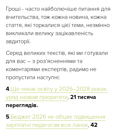
Гроші - часто найболючіше питання для
вчительства, тож кожна новина, кожна
стаття, які торкалися цієї теми, незмінно
викликали велику зацікавленість
авдиторії.
Серед великих текстів, які ми готували
для вас – з роз’ясненнями та
коментарями експертів, радимо не
пропустити наступні:
4
.
Що чекає освіту у 2026–2028 роках:
уряд назвав пріоритети
,
21 тисяча
переглядів.
5
.
Бюджет 2026 не обіцяє підвищення
зарплатні педагогам всіх ланок
,
42