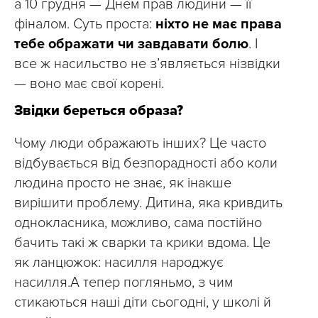
а 10 грудня — Днем прав людини — її
фіналом. Суть проста:
ніхто не має права
тебе ображати чи завдавати болю
. І
все ж насильство не з’являється нізвідки
— воно має свої корені.
Звідки береться образа?
Чому люди ображають інших? Це часто
відбувається від безпорадності або коли
людина просто не знає, як інакше
вирішити проблему. Дитина, яка кривдить
однокласника, можливо, сама постійно
бачить такі ж сварки та крики вдома. Це
як ланцюжок: насилля народжує
насилля.А тепер погляньмо, з чим
стикаються наші діти сьогодні, у школі й