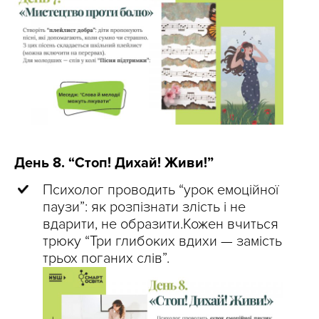
День 8. “Стоп! Дихай! Живи!”
Психолог проводить “урок емоційної
паузи”: як розпізнати злість і не
вдарити, не образити.Кожен вчиться
трюку “Три глибоких вдихи — замість
трьох поганих слів”.