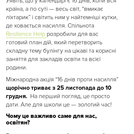
Уявіть, що у календарі є 16 днів, коли вся
країна, а по суті — весь світ, “вмикає
ліхтарик” і світить ним у найтемніші кутки,
де ховається насилля. Спільнота
Resilience Help
розробили для вас
готовий план дій, який перетворить
складну тему булінгу на цікаві та корисні
заняття для закладів освіти та всієї
родини.
Міжнародна акція “16 днів проти насилля”
щорічно триває з 25 листопада до 10
грудня.
На перший погляд, це просто
дати. Але для школи це — золотий час!
Чому це важливо саме для нас,
освітян?