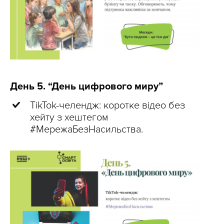
День 5. “День цифрового миру”
TikTok-челендж: коротке відео без
хейту з хештегом
#МережаБезНасильства.