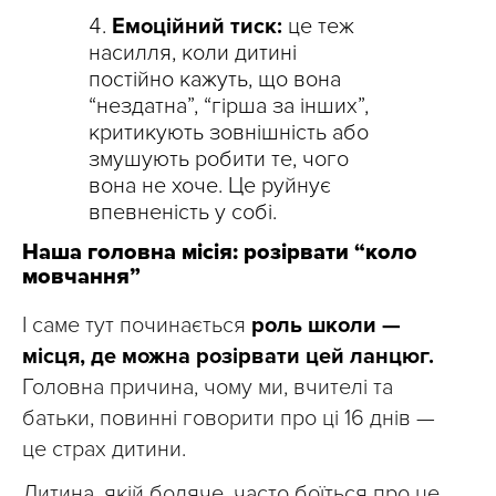
Емоційний тиск:
це теж
насилля, коли дитині
постійно кажуть, що вона
“нездатна”, “гірша за інших”,
критикують зовнішність або
змушують робити те, чого
вона не хоче. Це руйнує
впевненість у собі.
Наша головна місія: розірвати “коло
мовчання”
І саме тут починається
роль школи —
місця, де можна розірвати цей ланцюг.
Головна причина, чому ми, вчителі та
батьки, повинні говорити про ці 16 днів —
це страх дитини.
Дитина, якій боляче, часто боїться про це