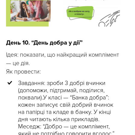
День 10. “День добра у дії”
Ідея: показати, що найкращий комплімент
— це дія.
Як провести:
Завдання: зроби 3 добрі вчинки
(допоможи, підтримай, поділися,
похвали).У класі — “Банка добра”:
кожен записує свій добрий вчинок
на папірці та кладе в банку. У кінці
дня читають кілька прикладів.
Меседж: “Добро — це комплімент,
який не потрібно говорити вголос.”