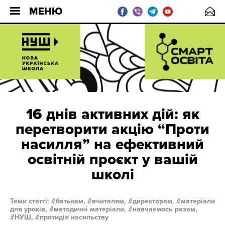
МЕНЮ
16 днів активних дій: як
перетворити акцію “Проти
насилля” на ефективний
освітній проєкт у вашій
школі
Теми статті:
батькам,
вчителям,
директорам,
матеріали
для уроків,
методичні матеріали,
навчаємось разом,
НУШ,
протидія насильству