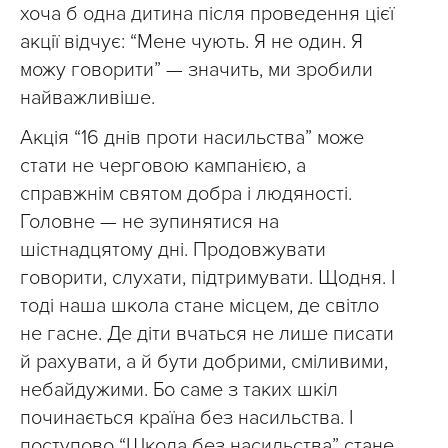
хоча б одна дитина після проведення цієї
акції відчує: “Мене чують. Я не один. Я
можу говорити” — значить, ми зробили
найважливіше.
Акція “16 днів проти насильства” може
стати не черговою кампанією, а
справжнім святом добра і людяності.
Головне — не зупинятися на
шістнадцятому дні. Продовжувати
говорити, слухати, підтримувати. Щодня. І
тоді наша школа стане місцем, де світло
не гасне. Де діти вчаться не лише писати
й рахувати, а й бути добрими, сміливими,
небайдужими. Бо саме з таких шкіл
починається країна без насильства. І
поступово “Школа без насильства” стане