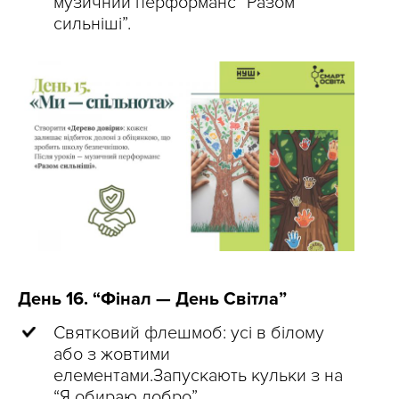
музичний перформанс “Разом
сильніші”.
День 16. “Фінал — День Світла”
Святковий флешмоб: усі в білому
або з жовтими
елементами.Запускають кульки з на
“Я обираю добро”.