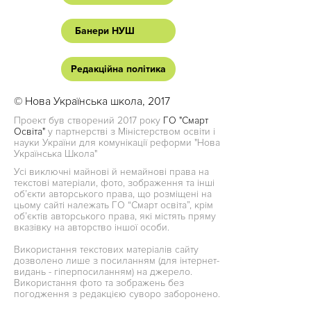
Банери НУШ
Редакційна політика
© Нова Українська школа, 2017
Проект був створений 2017 року
ГО "Смарт
Освіта"
у партнерстві з Міністерством освіти і
науки України для комунікації реформи "Нова
Українська Школа"
Усі виключні майнові й немайнові права на
текстові матеріали, фото, зображення та інші
об’єкти авторського права, що розміщені на
цьому сайті належать ГО “Смарт освіта”, крім
об’єктів авторського права, які містять пряму
вказівку на авторство іншої особи.
Використання текстових матеріалів сайту
дозволено лише з посиланням (для інтернет-
видань - гіперпосиланням) на джерело.
Використання фото та зображень без
погодження з редакцією суворо заборонено.