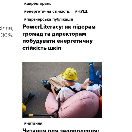
директорам,
енергетична стійкість,
НУШ,
партнерська публікація
PowerLiteracy: як лідерам
ілля,
громад та директорам
 30%.
побудувати енергетичну
стійкість шкіл
читання
Читання для задоволення: