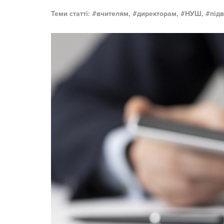
Теми статті:
вчителям,
директорам,
НУШ,
під