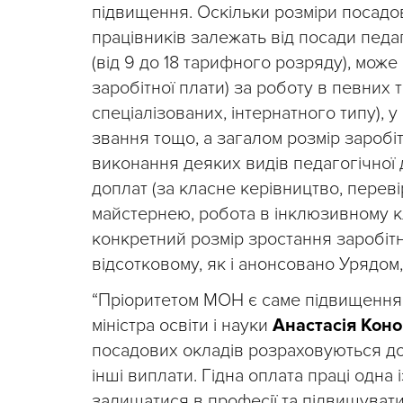
підвищення. Оскільки розміри посадов
працівників залежать від посади педаг
(від 9 до 18 тарифного розряду), мож
заробітної плати) за роботу в певних т
спеціалізованих, інтернатного типу), у
звання тощо, а загалом розмір заробіт
виконання деяких видів педагогічної 
доплат (за класне керівництво, переві
майстернею, робота в інклюзивному кл
конкретний розмір зростання заробітно
відсотковому, як і анонсовано Урядом
“Пріоритетом МОН є саме підвищення 
міністра освіти і науки
Анастасія Кон
посадових окладів розраховуються до
інші виплати. Гідна оплата праці одна
залишатися в професії та підвищувати