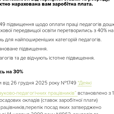
ктно нарахована вам заробітна плата.
49 підвищення щодо оплати праці педагогів дошк
ахової передвищої освіти перетворились з 40% на
ь для найпоширеніших категорій педагогів.
ановане підвищення.
агогів та де відчують істотне підвищення.
сь на 30%
ни від 26 грудня 2025 року №1749
“Деякі
науково-педагогічних працівників”
встановлено з 1
садових окладів (ставок заробітної плати)
працівників,перелік посад яких затверджено