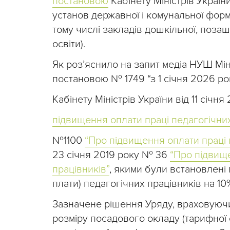
постановою
Кабінету Міністрів Україн
установ державної і комунальної форм
тому числі закладів дошкільної, позаш
освіти).
Як роз’яснило на запит медіа НУШ Міні
постановою № 1749 “з 1 січня 2026 ро
Кабінету Міністрів України від 11 січ
підвищення оплати праці педагогічних
№1100
“Про підвищення оплати праці 
23 січня 2019 року № 36
“Про підвищ
працівників”
, якими були встановлені
плати) педагогічних працівників на 10
Зазначене рішення Уряду, враховуючи
розміру посадового окладу (тарифної 