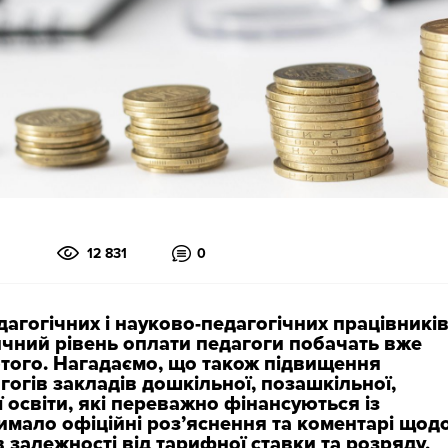
12 831
0
едагогічних і науково-педагогічних працівникі
чний рівень оплати педагоги побачать вже
ютого. Нагадаємо, що також підвищення
гогів закладів дошкільної, позашкільної,
 освіти, які переважно фінансуються із
имало офіційні роз’яснення та коментарі щод
в залежності від тарифної ставки та розряду,