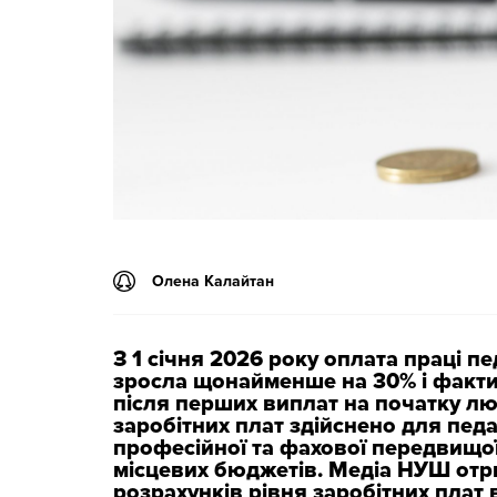
Олена Калайтан
З 1 січня 2026 року оплата праці п
зросла щонайменше на 30% і факти
після перших виплат на початку л
заробітних плат здійснено для педа
професійної та фахової передвищої
місцевих бюджетів. Медіа НУШ отр
розрахунків рівня заробітних плат 