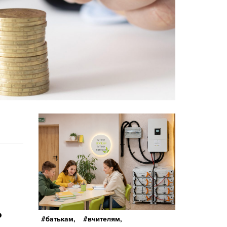
в
о
батькам,
вчителям,