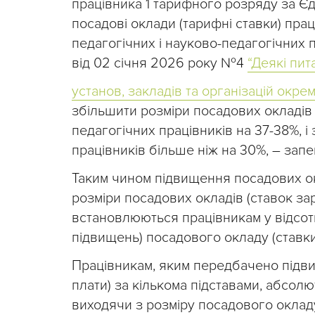
працівника 1 тарифного розряду за Є
посадові оклади (тарифні ставки) прац
педагогічних і науково-педагогічних п
від 02 січня 2026 року №4
“Деякі пит
установ, закладів та організацій окр
збільшити розміри посадових окладів (
педагогічних працівників на 37-38%, і
працівників більше ніж на 30%, – зап
Таким чином підвищення посадових окл
розміри посадових окладів (ставок зар
встановлюються працівникам у відсот
підвищень) посадового окладу (ставки 
Працівникам, яким передбачено підви
плати) за кількома підставами, абсо
виходячи з розміру посадового окладу