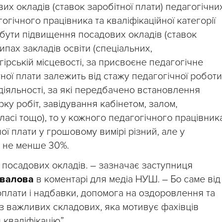
их окладів (ставок заробітної плати) педагогічни
огічного працівника та кваліфікаційної категорії
е бути підвищення посадових окладів (ставок
ипах закладів освіти (спеціальних,
 гірській місцевості, за присвоєне педагогічне
ної плати залежить від стажу педагогічної роботи
діяльності, за які передбачено встановлення
рку робіт, завідування кабінетом, залом,
асі тощо), то у кожного педагогічного працівник
ї плати у грошовому вимірі різний, але у
, не менше 30%.
посадових окладів. – зазначає заступниця
овалова
в коментарі для медіа НУШ. – Бо саме від
плати і надбавки, допомога на оздоровлення та
 із важливих складових, яка мотивує фахівців
 кваліфікацію”.