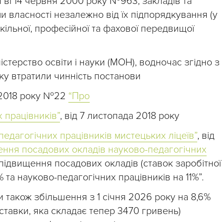
и ві 14 червня 2000 року №963, закладів та
и власності незалежно від їх підпорядкування (у
кільної, професійної та фахової передвищої
стерство освіти і науки (МОН), водночас згідно з
ку втратили чинність постанови
ня 2018 року №22
“Про
 працівників”
, від 7 листопада 2018 року
педагогічних працівників мистецьких ліцеїв”
, від
ення посадових окладів науково-педагогічних
 підвищення посадових окладів (ставок заробітної
% та науково-педагогічних працівників на 11%”.
 також збільшення з 1 січня 2026 року на 8,6%
ставки, яка складає тепер 3470 гривень)