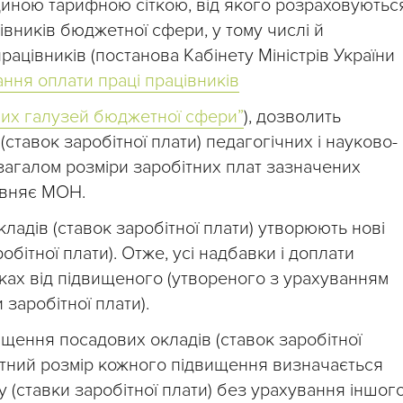
диною тарифною сіткою, від якого розраховуютьс
івників бюджетної сфери, у тому числі й
рацівників (постанова Кабінету Міністрів України
ання оплати праці працівників
емих галузей бюджетної сфери”
), дозволить
ставок заробітної плати) педагогічних і науково-
 загалом розміри заробітних плат зазначених
евняє МОН.
адів (ставок заробітної плати) утворюють нові
обітної плати). Отже, усі надбавки і доплати
ках від підвищеного (утвореного з урахуванням
заробітної плати).
щення посадових окладів (ставок заробітної
лютний розмір кожного підвищення визначається
 (ставки заробітної плати) без урахування іншог