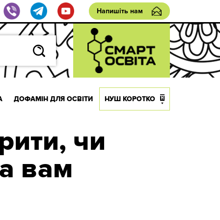
Напишіть нам
А
ДОФАМІН ДЛЯ ОСВІТИ
НУШ КОРОТКО
рити, чи
а вам