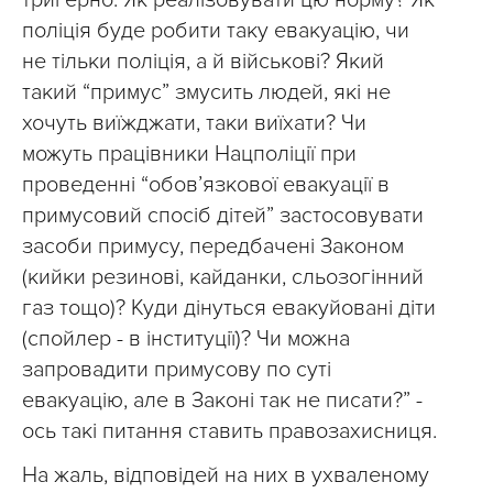
тригерно. Як реалізовувати цю норму? Як
поліція буде робити таку евакуацію, чи
не тільки поліція, а й військові? Який
такий “примус” змусить людей, які не
хочуть виїжджати, таки виїхати? Чи
можуть працівники Нацполіції при
проведенні “обов’язкової евакуації в
примусовий спосіб дітей” застосовувати
засоби примусу, передбачені Законом
(кийки резинові, кайданки, сльозогінний
газ тощо)? Куди дінуться евакуйовані діти
(спойлер - в інституції)? Чи можна
запровадити примусову по суті
евакуацію, але в Законі так не писати?” -
ось такі питання ставить правозахисниця.
На жаль, відповідей на них в ухваленому