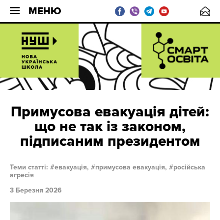
МЕНЮ
Примусова евакуація дітей:
що не так із законом,
підписаним президентом
Теми статті:
евакуація,
примусова евакуація,
російська
агресія
3 Березня 2026