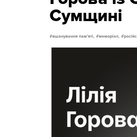
Сумщині
вшанування пам'яті,
меморіал,
російс