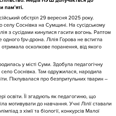
спільство. Медіа НУШ долучається до
и пам’яті.
осійський обстріл 29 вересня 2025 року.
о селу Соснівка на Сумщині. На сусідському
лія з сусідами кинулися гасити вогонь. Раптом
 одного fpv-дрона. Лілія Горова не встигла
 й отримала осколкове поранення, від якого
ародилась у місті Суми. Здобула педагогічну
в село Соснівка. Там одружилася, народила
віти. Піклувалася про безпритульних тварин –
рі освіти. Її згадують як педагогиню, що
іла мотивувати до навчання. Учні Лілії ставали
мпіад з хімії та біології, конкурсів Малої