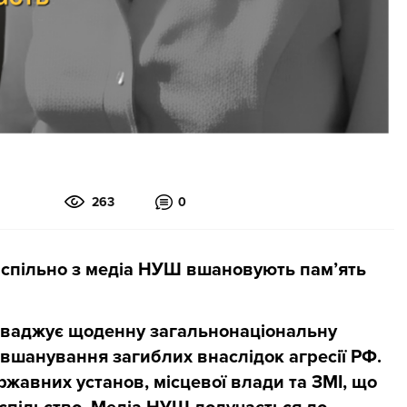
263
0
 спільно з медіа НУШ вшановують пам’ять
проваджує щоденну загальнонаціональну
 вшанування загиблих внаслідок агресії РФ.
ржавних установ, місцевої влади та ЗМІ, що