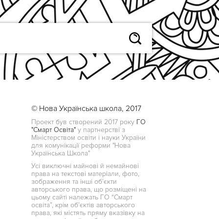
© Нова Українська школа, 2017
Проект був створений 2017 року
ГО
"Смарт Освіта"
у партнерстві з
Міністерством освіти і науки України
для комунікації реформи "Нова
Українська Школа"
Усі виключні майнові й немайнові
права на текстові матеріали, фото,
зображення та інші об’єкти
авторського права, що розміщені на
цьому сайті належать ГО “Смарт
освіта”, крім об’єктів авторського
права, які містять пряму вказівку на