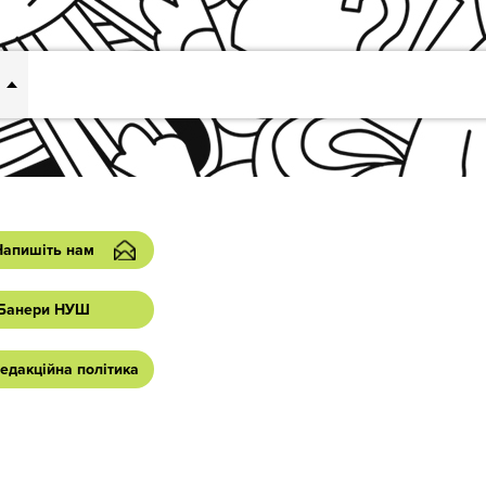
Напишіть нам
Банери НУШ
едакційна політика