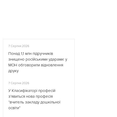
7 Серпня 2026
Понад 1,1 млн підручників
знищено російськими ударами: у
МОН обговорили відновлення
друку
7 Серпня 2026
У Класифікаторі професій
з’явиться нова професія
“вчитель закладу дошкільної
освіти”