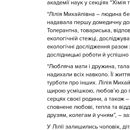
академії наук у секціях “Хімія т
“Лілія Михайлівна – людина б
надавала першу домедичну доп
Толерантна, товариська, відпо
екологічній стежці, досліджува
екологічні дослідження разом з
дослідницькі роботи й успішно 
“Любляча мати і дружина, тала
надихали всіх навколо. Її жит
турботи про інших. Лілія Миха
щирою усмішкою, любов’ю до п
серцях своєї родини, а також – 
сповнене любові, тепла та відд
друзям, колегам й учням”, – за
У Лілії залишились чоловік, діт