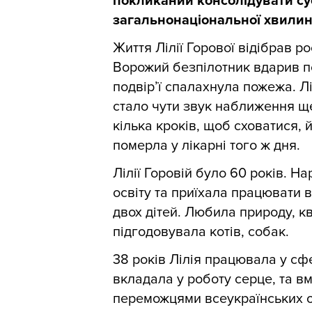
покликаний консолідувати су
загальнонаціональної хвилин
Життя Лілії Горової відібрав р
Ворожий безпілотник вдарив п
подвір’ї спалахнула пожежа. Лі
стало чути звук наближення ще
кілька кроків, щоб сховатися,
померла у лікарні того ж дня.
Лілії Горовій було 60 років. Н
освіту та приїхала працювати 
двох дітей. Любила природу, к
підгодовувала котів, собак.
38 років Лілія працювала у сфе
вкладала у роботу серце, та вм
переможцями всеукраїнських олі