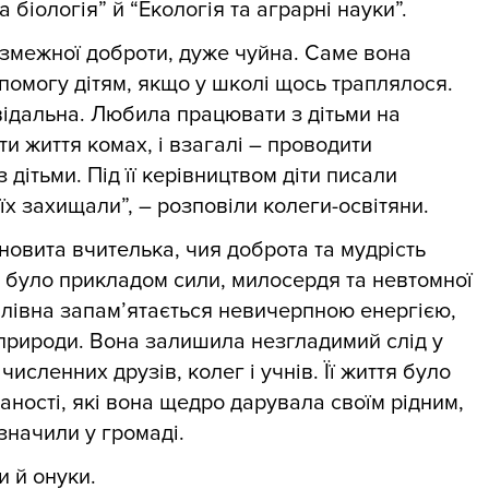
а біологія” й “Екологія та аграрні науки”.
езмежної доброти, дуже чуйна. Саме вона
омогу дітям, якщо у школі щось траплялося.
відальна. Любила працювати з дітьми на
ти життя комах, і взагалі – проводити
 дітьми. Під її керівництвом діти писали
їх захищали”, – розповіли колеги-освітяни.
новита вчителька, чия доброта та мудрість
тя було прикладом сили, милосердя та невтомної
йлівна запам’ятається невичерпною енергією,
рироди. Вона залишила незгладимий слід у
численних друзів, колег і учнів. Її життя було
аності, які вона щедро дарувала своїм рідним,
значили у громаді.
и й онуки.