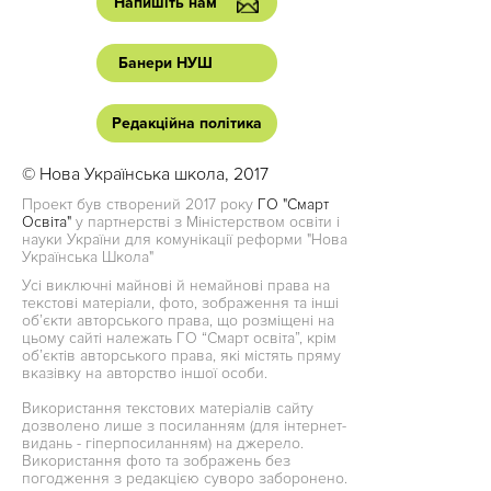
Напишіть нам
Банери НУШ
Редакційна політика
© Нова Українська школа, 2017
Проект був створений 2017 року
ГО "Смарт
Освіта"
у партнерстві з Міністерством освіти і
науки України для комунікації реформи "Нова
Українська Школа"
Усі виключні майнові й немайнові права на
текстові матеріали, фото, зображення та інші
об’єкти авторського права, що розміщені на
цьому сайті належать ГО “Смарт освіта”, крім
об’єктів авторського права, які містять пряму
вказівку на авторство іншої особи.
Використання текстових матеріалів сайту
дозволено лише з посиланням (для інтернет-
видань - гіперпосиланням) на джерело.
Використання фото та зображень без
погодження з редакцією суворо заборонено.