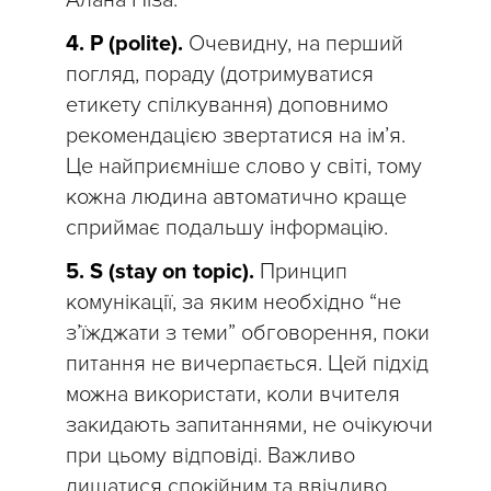
Алана Піза.
4. P (polite).
Очевидну, на перший
погляд, пораду (дотримуватися
етикету спілкування) доповнимо
рекомендацією звертатися на ім’я.
Це найприємніше слово у світі, тому
кожна людина автоматично краще
сприймає подальшу інформацію.
5. S (stay on topic).
Принцип
комунікації, за яким необхідно “не
з’їжджати з теми” обговорення, поки
питання не вичерпається. Цей підхід
можна використати, коли вчителя
закидають запитаннями, не очікуючи
при цьому відповіді. Важливо
лишатися спокійним та ввічливо