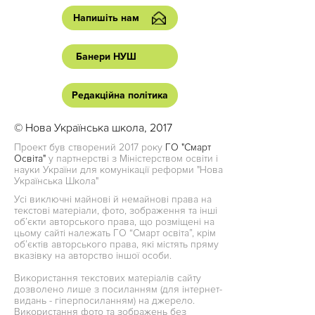
Напишіть нам
Банери НУШ
Редакційна політика
© Нова Українська школа, 2017
Проект був створений 2017 року
ГО "Смарт
Освіта"
у партнерстві з Міністерством освіти і
науки України для комунікації реформи "Нова
Українська Школа"
Усі виключні майнові й немайнові права на
текстові матеріали, фото, зображення та інші
об’єкти авторського права, що розміщені на
цьому сайті належать ГО “Смарт освіта”, крім
об’єктів авторського права, які містять пряму
вказівку на авторство іншої особи.
Використання текстових матеріалів сайту
дозволено лише з посиланням (для інтернет-
видань - гіперпосиланням) на джерело.
Використання фото та зображень без