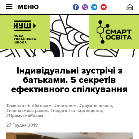
МЕНЮ
Індивідуальні зустрічі з
батьками. 5 секретів
ефективного спілкування
Теми статті:
батькам,
вчителям,
дружня школа,
навчаємось разом,
педагогіка партнерства,
ПрямуємоРазом
27 Грудня 2019