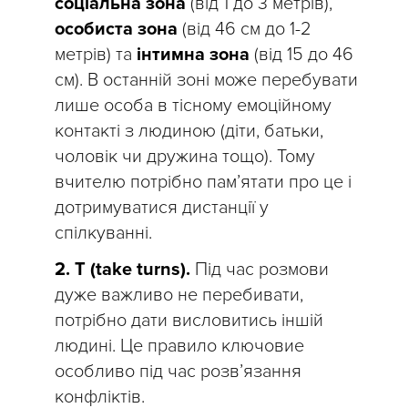
соціальна зона
(від 1 до 3 метрів),
особиста зона
(від 46 см до 1-2
метрів) та
інтимна зона
(від 15 до 46
см). В останній зоні може перебувати
лише особа в тісному емоційному
контакті з людиною (діти, батьки,
чоловік чи дружина тощо). Тому
вчителю потрібно пам’ятати про це і
дотримуватися дистанції у
спілкуванні.
2. T (take turns).
Під час розмови
дуже важливо не перебивати,
потрібно дати висловитись іншій
людині. Це правило ключовие
особливо під час розв’язання
конфліктів.