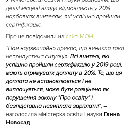
У Міністерстві освіти і науки розповіли, що
деякі місцеві влади відмовляють у 20%
надбавках вчителям, які успішно пройшли
сертифікацію.
Про це повідомили на
сайті МОН
.
“Нам надзвичайно прикро, що виникла така
неприпустима ситуація.
Всі вчителі, які
успішно пройшли сертифікацію у 2019 році,
мають отримувати доплату в 20%. Те, що ця
доплата не встановлюється і не
виплачується, може бути розцінено як
порушення закону “Про освіту” і
безпідставна невиплата зарплатні
“
, –
наголосила міністерка освіти і науки
Ганна
Новосад
.