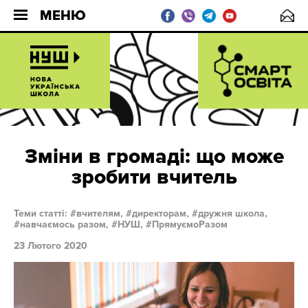
МЕНЮ
Зміни в громаді: що може
зробити вчитель
Теми статті:
вчителям,
директорам,
дружня школа,
навчаємось разом,
НУШ,
ПрямуємоРазом
23 Лютого 2020