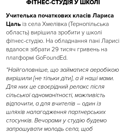
ФІТНЕС-СТУДІЯ У ШКОЛІ
Учителька початкових класів Лариса
Цаль
із села Хмелівка (Тернопільська
область) вирішила зробити у школі
фітнес-студію. На обладнання пані Ларисі
вдалося зібрати 29 тисяч гривень на
платформі GoFoundEd.
“Найголовніше, що займатися аеробікою
вирішили [не тільки діти], а й наші мами.
Для них це своєрідний релакс після
сільської одноманітності, можливість
відпочити, а для вчителів – один із
шляхів налагодження партнерських
стосунків. Вечорами у студію будемо
запрошувати молодь села, щоб