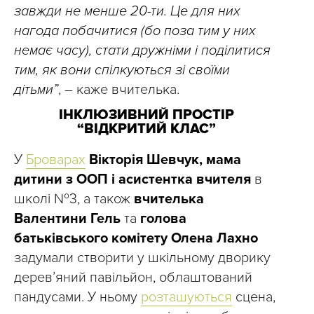
завжди не менше 20-ти. Це для них
нагода побачитися (бо поза тим у них
немає часу), стати дружніми і поділитися
тим, як вони спілкуються зі своїми
дітьми”
, – каже вчителька.
ІНКЛЮЗИВНИЙ ПРОСТІР
“ВІДКРИТИЙ КЛАС”
У
Броварах
Вікторія Шевчук, мама
дитини з ООП і асистентка вчителя
в
школі №3, а також
вчителька
Валентини Гель
та
голова
батьківського комітету Олена Лахно
задумали створити у шкільному дворику
дерев’яний павільйон, облаштований
пандусами. У ньому
розташуються
сцена,