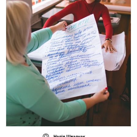
Надія Швадчак