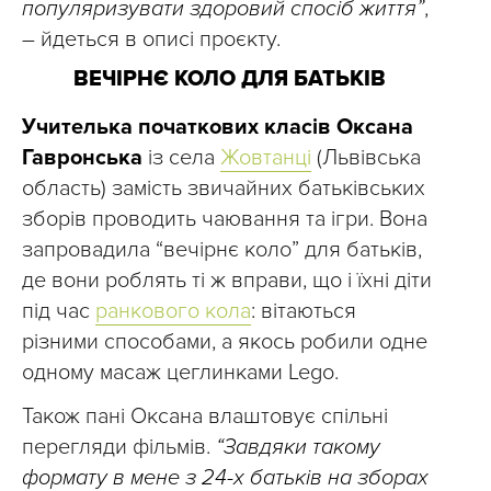
популяризувати здоровий спосіб життя”
,
– йдеться в описі проєкту.
ВЕЧІРНЄ КОЛО ДЛЯ БАТЬКІВ
Учителька початкових класів Оксана
Гавронська
із села
Жовтанці
(Львівська
область) замість звичайних батьківських
зборів проводить чаювання та ігри. Вона
запровадила “вечірнє коло” для батьків,
де вони роблять ті ж вправи, що і їхні діти
під час
ранкового кола
: вітаються
різними способами, а якось робили одне
одному масаж цеглинками Lego.
Також пані Оксана влаштовує спільні
перегляди фільмів.
“Завдяки такому
формату в мене з 24-х батьків на зборах