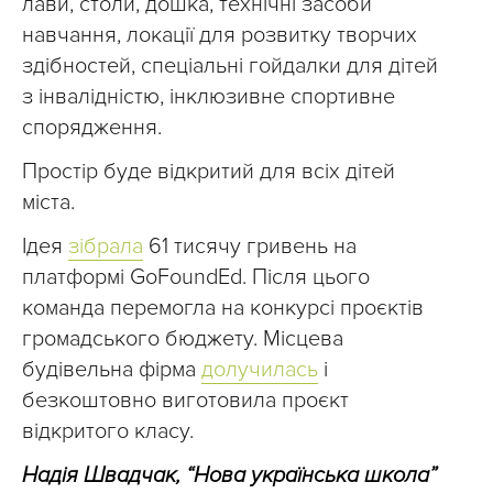
лави, столи, дошка, технічні засоби
навчання, локації для розвитку творчих
здібностей, спеціальні гойдалки для дітей
з інвалідністю, інклю­зивне спортивне
спорядження.
Простір буде відкритий для всіх дітей
міста.
Ідея
зібрала
61 тисячу гривень на
платформі GoFoundEd. Після цього
команда перемогла на конкурсі проєктів
громадського бюджету. Місцева
будівельна фірма
долучилась
і
безкоштовно виготовила проєкт
відкритого класу.
Надія Швадчак, “Нова українська школа”