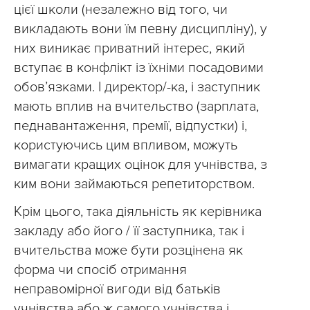
цієї школи (незалежно від того, чи
викладають вони їм певну дисципліну), у
них виникає приватний інтерес, який
вступає в конфлікт із їхніми посадовими
обов’язками. І директор/-ка, і заступник
мають вплив на вчительство (зарплата,
педнавантаження, премії, відпустки) і,
користуючись цим впливом, можуть
вимагати кращих оцінок для учнівства, з
ким вони займаються репетиторством.
Крім цього, така діяльність як керівника
закладу або його / її заступника, так і
вчительства може бути розцінена як
форма чи спосіб отримання
неправомірної вигоди від батьків
учнівства або ж самого учнівства і,