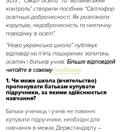
SOS”, “Смарт освіта” та “Батьківський
контроль” створили посібник “Світлофор
освітньої доброчесності. Як розпізнати
корупцію, недоброчесність та неетичну
поведінку в освіті”.
“Нова українська школа” публікує
відповіді на п’ять поширених запитань
освітян і батьків учнів.
Більше відповідей
читайте в самому
посібнику
.
1. Чи може школа (вчительство)
пропонувати батькам купувати
підручники, за якими здійснюється
навчання?
Батьки учениць і учнів не повинні
купувати підручники, необхідні для
навчання в межах Держстандарту –