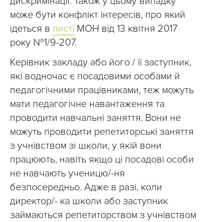
дискримінації. Також у цьому випадку
може бути конфлікт інтересів, про який
ідеться в
листі
МОН від 13 квітня 2017
року №1/9-207.
Керівник закладу або його / її заступник,
які водночас є посадовими особами й
педагогічними працівниками, теж можуть
мати педагогічне навантаження та
проводити навчальні заняття. Вони не
можуть проводити репетиторські заняття
з учнівством зі школи, у якій вони
працюють, навіть якщо ці посадові особи
не навчають ученицю/-ня
безпосередньо. Адже в разі, коли
директор/- ка школи або заступник
займаються репетиторством з учнівством