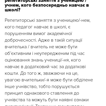
репетиторські заняття з ученицею /
учнем, кого безпосередньо навчає в
школі?
Репетиторські заняття з ученицею/-нем,
кого педагог навчає в школі, є
порушенням вимог академічної
доброчесності. Адже в такій ситуації
вчителька / вчитель не може бути
об’єктивним і неупередженим під час
оцінювання знань учениці/-ня, кого
навчає в додатковий час за додаткові
кошти. До того ж, зважаючи на це,
увагою вчительки/-я може бути обділене
інше учнівство, тобто порушується
принцип однакового ставлення до
учнівства та можуть бути наявні ознаки