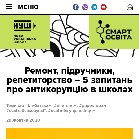
МЕНЮ
Ремонт, підручники,
репетиторство – 5 запитань
про антикорупцію в школах
Теми статті:
батькам,
вчителям,
директорам,
освітабезкорупції,
освітнім управлінцям
28 Жовтня 2020