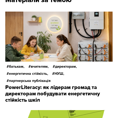
Матеріали за темою
батькам,
вчителям,
директорам,
енергетична стійкість,
НУШ,
партнерська публікація
PowerLiteracy: як лідерам громад та
директорам побудувати енергетичну
стійкість шкіл