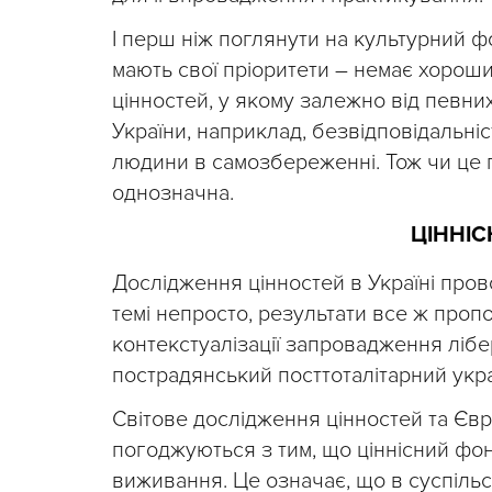
І перш ніж поглянути на культурний фо
мають свої пріоритети – немає хороши
цінностей, у якому залежно від певни
України, наприклад, безвідповідальн
людини в самозбереженні. Тож чи це п
однозначна.
ЦІННІС
Дослідження цінностей в Україні прово
темі непросто, результати все ж проп
контекстуалізації запровадження ліб
пострадянський посттоталітарний украї
Світове дослідження цінностей та Єв
погоджуються з тим, що ціннісний фон
виживання. Це означає, що в суспільст