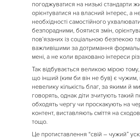
погоджуватися на низькі стандарти жит
орієнтуватися на власний інтерес, а н
необхідності самостійного ухвалюват
безпорадними, боятися змін, орієнту
пов’язаних із соціальною безпекою та
важливішими за дотримання формальни
мені, а не коли враховано інтереси рі
Так відбувається великою мірою тому
що інший (ким би він не був) є чужим
невелику кількість благ, за якими й 
говорять, однак діти зчитують такий 
обходять чергу чи проскакують на че
контент, виставляють сміття на сход
тощо.
Це протиставлення “свій – чужий” ус