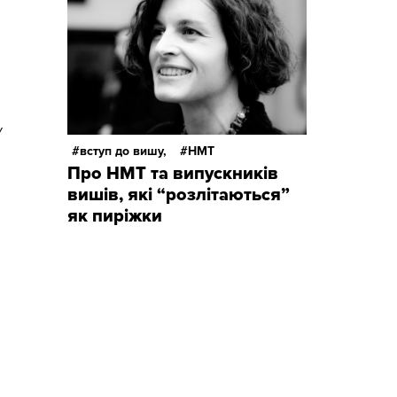
У
вступ до вишу,
НМТ
Про НМТ та випускників
вишів, які “розлітаються”
як пиріжки