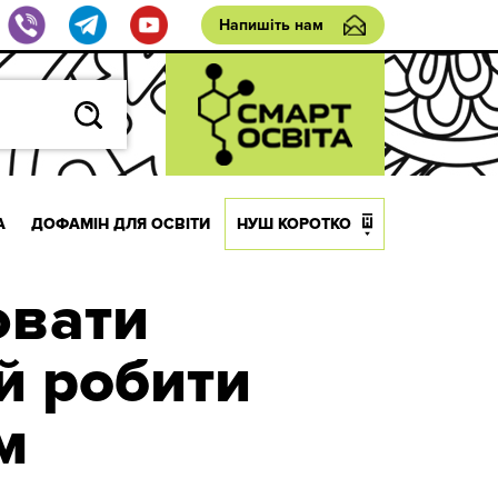
Напишіть нам
А
ДОФАМІН ДЛЯ ОСВІТИ
НУШ КОРОТКО
ювати
 й робити
м