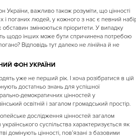
н України, важливо також розуміти, що цінності
х і поганих людей, у кожного з нас є певний набі
х обставин змінюються пріоритети. У випадку
ість щодо інших може бути спричинена потребою
огано? Відповідь тут далеко не лінійна й не
НИЙ ФОН УКРАЇНИ
дять уже не перший рік. І хоча розібратися в цій
онують достатньо знань для успішної
ерально-демократичних цінностей у
нський освітній і загалом громадський простір.
ропейське дослідження цінностей загалом
 українського суспільства характеризується як
ві домінують цінності, пов’язані з базовими