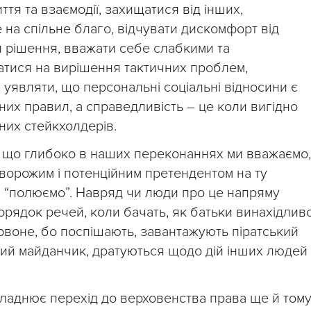
тя та взаємодії, захищатися від інших,
е на спільне благо, відчувати дискомфорт від
и рішення, вважати себе слабкими та
ватися на вирішення тактичних проблем,
 уявляти, що персональні соціальні відносини є
х правил, а справедливість – це коли вигідно
зних стейкхолдерів.
, що глибоко в наших переконаннях ми вважаємо,
, ворожим і потенційним претендентом на ту
ми “полюємо”. Навряд чи люди про це напряму
порядок речей, коли бачать, як батьки винахідлив
рвоне, бо поспішають, завантажують піратський
овий майданчик, дратуються щодо дій інших людей
кладнює перехід до верховенства права ще й тому