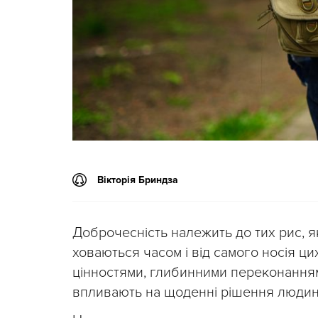
Вікторія Бриндза
Доброчесність належить до тих рис, як
ховаються часом і від самого носія ци
цінностями, глибинними переконанням
впливають на щоденні рішення людин