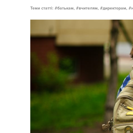
Теми статті:
батькам,
вчителям,
директорам,