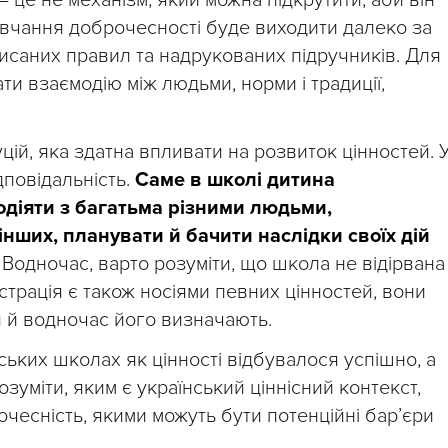
 це не механізм, який можна підкрутити, аби він
авчання доброчесності буде виходити далеко за
исаних правил та надрукованих підручників. Для
ти взаємодію між людьми, норми і традиції,
уцій, яка здатна впливати на розвиток цінностей. 
дповідальність.
Саме в школі дитина
одіяти з багатьма різними людьми,
нших, планувати й бачити наслідки своїх дій
. Водночас, варто розуміти, що школа не відірвана
ністрація є також носіями певних цінностей, вони
я й водночас його визначають.
ьких школах як цінності відбувалося успішно, а
зуміти, яким є український ціннісний контекст,
очесність, якими можуть бути потенційні бар’єри