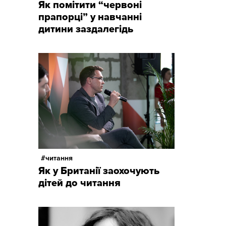
Як помітити “червоні
прапорці” у навчанні
дитини заздалегідь
читання
Як у Британії заохочують
дітей до читання