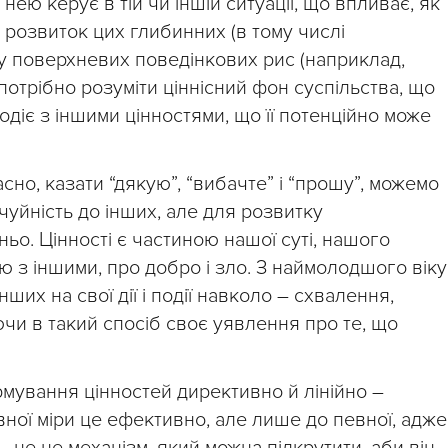
ею керує в тій чи іншій ситуації, що впливає, як
 розвиток цих глибинних (в тому числі
тку поверхневих поведінкових рис (наприклад,
, потрібно розуміти ціннісний фон суспільства, що
одіє з іншими цінностями, що її потенційно може
о, казати “дякую”, “вибачте” і “прошу”, можемо
чуйність до інших, але для розвитку
ьо. Цінності є частиною нашої суті, нашого
ію з іншими, про добро і зло. З наймолодшого віку
ших на свої дії і події навколо – схвалення,
чи в такий спосіб своє уявлення про те, що
рмування цінностей директивно й лінійно –
ної міри це ефективно, але лише до певної, адже