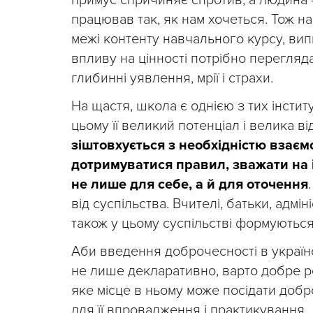
примус спричиняє спротив, а людина –
працював так, як нам хочеться. Тож н
межі контенту навчального курсу, вип
впливу на цінності потрібно перегляда
глибинні уявлення, мрії і страхи.
На щастя, школа є однією з тих інстит
цьому її великий потенціал і велика ві
зіштовхується з необхідністю взаєм
дотримуватися правил, зважати на і
не лише для себе, а й для оточення
від суспільства. Вчителі, батьки, адмі
також у цьому суспільстві формуютьс
Аби введення доброчесності в українс
не лише декларативно, варто добре ро
яке місце в ньому може посідати добр
для її впровадження і практикування.