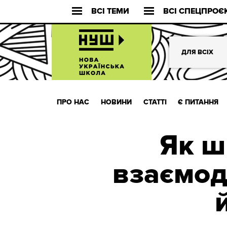
ВСІ ТЕМИ
ВСІ СПЕЦПРОЄ
ДЛЯ ВСІХ
ПРО НАС
НОВИНИ
СТАТТІ
Є ПИТАННЯ
Як ш
взаємоді