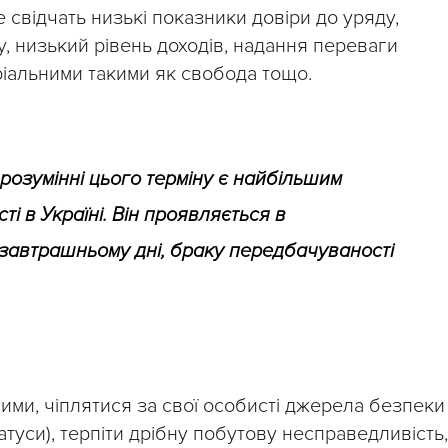
 свідчать низькі показники довіри до уряду,
у, низький рівень доходів, надання переваги
ріальними такими як свобода тощо.
розумінні цього терміну є найбільшим
і в Україні. Він проявляється в
 завтрашньому дні, браку передбачуваності
ми, чіплятися за свої особисті джерела безпеки
татуси), терпіти дрібну побутову несправедливість,