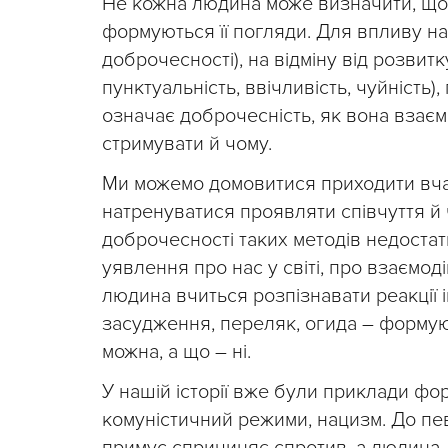
Не кожна людина може визначити, що н
формуються її погляди. Для впливу на
доброчесності), на відміну від розви
пунктуальність, ввічливість, чуйність)
означає доброчесність, як вона взаєм
стримувати й чому.
Ми можемо домовитися приходити вчасн
натренуватися проявляти співчуття й 
доброчесності таких методів недостатн
уявлення про нас у світі, про взаємод
людина вчиться розпізнавати реакції ін
засудження, переляк, огида – формую
можна, а що – ні.
У нашій історії вже були приклади фо
комуністичний режими, нацизм. До пев