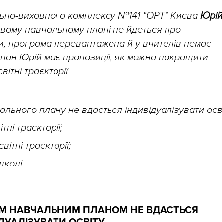
льно-виховного комплексу №141 “ОРТ” Києва
Юрі
овому навчальному плані не йдеться про
ни, програма перевантажена й у вчителів немає
е пан Юрій має
пропозиції, як можна покращити
вітні траєкторії
льного плану не вдасться індивідуалізувати осві
тні траєкторії;
вітні траєкторії;
школі.
М НАВЧАЛЬНИМ ПЛАНОМ НЕ ВДАСТЬСЯ