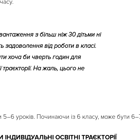
часу.
авантаження з більш ніж 30 дітьми ні
ть задоволення від роботи в класі.
ити хоча би чверть годин для
ї траєкторії. На жаль, цього не
и 5–6 уроків. Починаючи із 6 класу, може бути 6–
ІНДИВІДУАЛЬНІ ОСВІТНІ ТРАЄКТОРІЇ