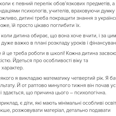
 коли є певний перелік обов’язкових предметів, а 
ндаціями психологів, учителів, враховуючи думку
Можливо, дитині треба покращити знання з українс
може, їй просто цікаво поглибити їх.
е коли дитина обирає, що вона хоче вчити, і за ци
дуже важко в плані розкладу уроків і фінансуван
е й це треба роботи в школі! Кожна дитина засво
істю. Йдеться про особливості віку та
 характер.
 якого я викладаю математику четвертий рік. Я ба
льтату. Й от раптово минулого тижня він почав у
і здається, що причина цього – психологічна.
иклад, є діти, які мають мінімальні особливі освіт
акше, розжовувати матеріал, детально подавати