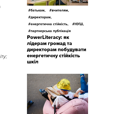
й
батькам,
вчителям,
директорам,
енергетична стійкість,
НУШ,
партнерська публікація
PowerLiteracy: як
лідерам громад та
директорам побудувати
енергетичну стійкість
ту;
шкіл