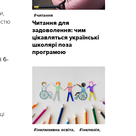
и,
читання
істю
Читання для
задоволення: чим
цікавляться українські
школярі поза
програмою
і 6-
.
ці
інклюзивна освіта,
інклюзія,