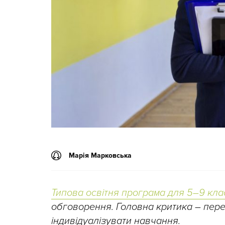
Марія Марковська
Типова освітня програма для 5–9 кла
обговорення. Головна критика – пере
індивідуалізувати навчання.