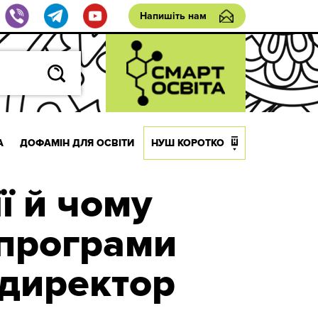
Напишіть нам
А
ДОФАМІН ДЛЯ ОСВІТИ
НУШ КОРОТКО
ї й чому
 програми
 директор