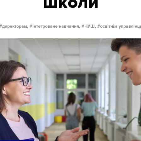
школи
директорам,
інтегроване навчання,
НУШ,
освітнім управлінц