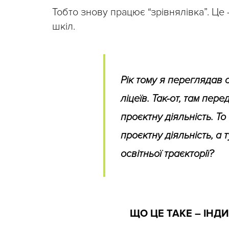
Тобто знову працює “зрівнялівка”. Це 
шкіл.
Рік тому я переглядав 
ліцеїв. Так-от, там пер
проєктну діяльність. Т
проєктну діяльність, а 
освітньої траєкторії?
ЩО ЦЕ ТАКЕ – ІНД