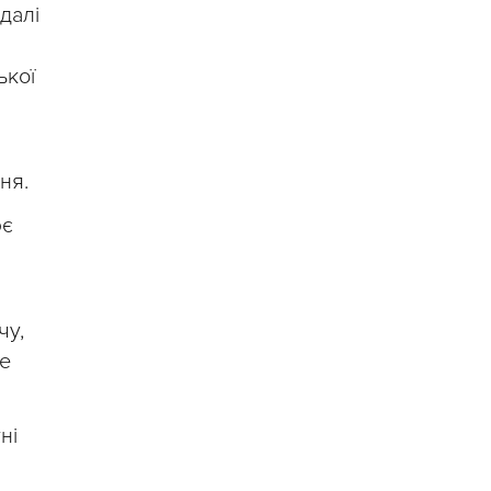
далі
ької
м
ня.
ює
чу,
се
ні