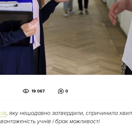
19 067
0
сів
, яку
нещодавно затвердили, спричинила хви
вантаженість учнів і брак можливості