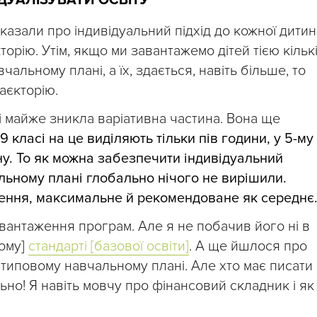
ДУАЛІЗУВАТИ ОСВІТУ
азали про індивідуальний підхід до кожної дитин
торію. Утім, якщо ми завантажемо дітей тією кільк
чальному плані, а їх, здається, навіть більше, то
аєкторію.
 майже зникла варіативна частина. Вона ще
9 класі на це виділяють тільки пів години, у 5-му 
дину. То як можна забезпечити індивідуальний
льному плані глобально нічого не вирішили.
ження, максимальне й рекомендоване як середнє
вантаження програм. Але я не побачив його ні в
вому]
стандарті [базової освіти]
. А ще йшлося про
в типовому навчальному плані. Але хто має писати 
ьно! Я навіть мовчу про фінансовий складник і як