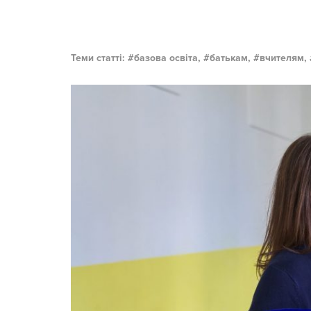
Теми статті:
базова освіта,
батькам,
вчителям,