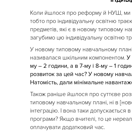
ІНДИВІ
Коли йшлося про реформу й НУШ, ми к
тобто про індивідуальну освітню траєк
предметів, які є в новому типовому нав
загубимо цю індивідуальну освітню тр
У новому типовому навчальному плані
називалася шкільним компонентом.
У 
му – 2 години, а в 7-му і 8-му – 1 го
розвиток за цей час?
У новому навча
Натомість, дали мінімальне наванта
Також раніше йшлося про суттєве роз
типовому навчальному плані, ні в [но
інтеграцію. І вона таки допускається 
програми? Якщо вчителі, то це нереал
оплачувати додатковий час.