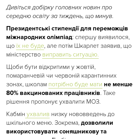
Дивіться добірку головних новин про
середню освіту за тиждень, що минув.
Президентські стипендії для переможців
міжнародних олімпіад
: спершу виявилося,
що
їх не буде
, але потім Шкарлет заявив, що
міністерство
виправить ситуацію.
Щоби бути відкритими у жовтій,
помаранчевій чи червоній карантинних
зонах, школам
потрібно буде мати
не менше
80% вакцинованих працівників
. Таке
рішення пропонує ухвалити МОЗ.
Кабмін
ухвалив
низку нововведень до
шкільного меню. Зокрема,
дозволили
використовувати соняшникову та