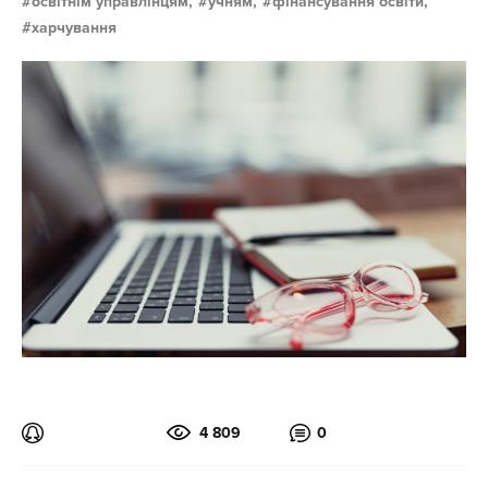
освітнім управлінцям,
учням,
фінансування освіти,
харчування
4 809
0