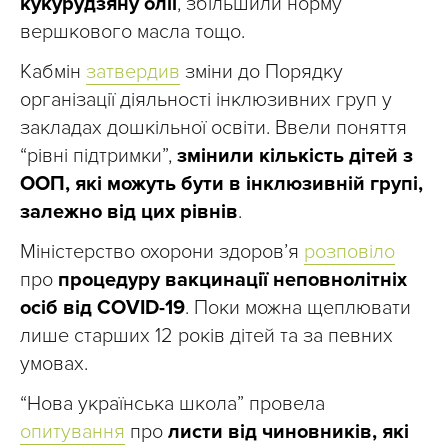
кукурудзяну олії
, збільшили норму
вершкового масла тощо.
Кабмін
затвердив
зміни до Порядку
організації діяльності інклюзивних груп у
закладах дошкільної освіти. Ввели поняття
“рівні підтримки”,
змінили кількість дітей з
ООП, які можуть бути в інклюзивній групі,
залежно від цих рівнів
.
Міністерство охорони здоров’я
розповіло
про
процедуру вакцинації неповнолітніх
осіб від COVID-19
. Поки можна щеплювати
лише старших 12 років дітей та за певних
умовах.
“Нова українська школа” провела
опитування
про
листи від чиновників, які