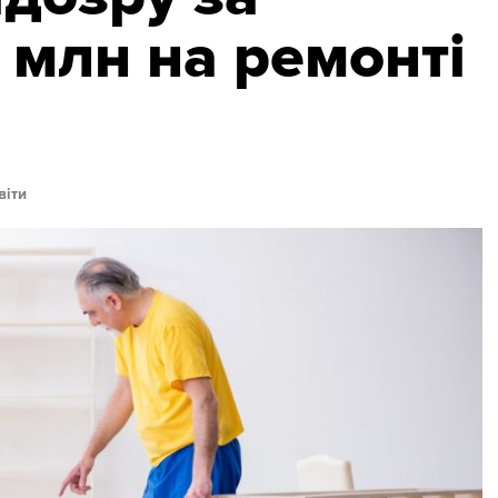
 млн на ремонті
віти