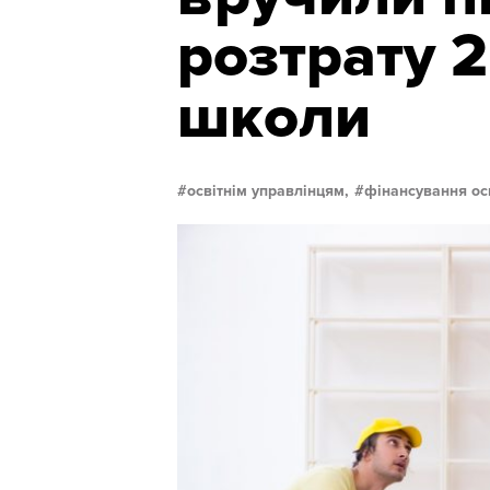
розтрату 2
школи
освітнім управлінцям,
фінансування ос