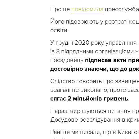
Про це
повідомила
пресслужба К
Його підозрюють у розтраті кош
освіти.
У грудні 2020 року управління
із 8 підрядними організаціями н
посадовець
підписав акти пр
достовірно знаючи, що до док
Слідство говорить про завищені
взагалі не виконано, проте заз
сягає 2 мільйонів гривень
.
Наразі вирішуються питання пр
Досудове розслідування в крим
Раніше ми писали, що в Києві 