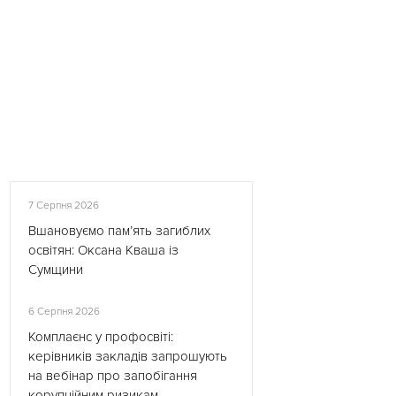
7 Серпня 2026
Вшановуємо пам’ять загиблих
освітян: Оксана Кваша із
Сумщини
6 Серпня 2026
Комплаєнс у профосвіті:
керівників закладів запрошують
на вебінар про запобігання
корупційним ризикам