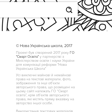
© Нова Українська школа, 2017
Проект був створений 2017 року
ГО
"Смарт Освіта"
у партнерстві з
Міністерством освіти і науки України
для комунікації реформи "Нова
Українська Школа"
Усі виключні майнові й немайнові
права на текстові матеріали, фото,
зображення та інші об’єкти
авторського права, що розміщені на
цьому сайті належать ГО “Смарт
освіта”, крім об’єктів авторського
права, які містять пряму вказівку на
авторство іншої особи.
Використання текстових матеріалів