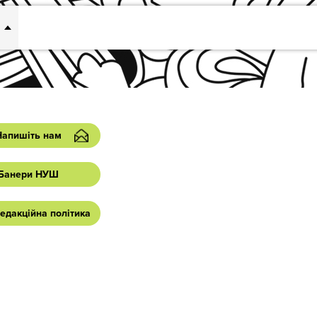
Напишіть нам
Банери НУШ
едакційна політика