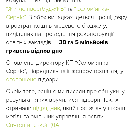
комунальних підприємствах
“Житлоінвестбуд-УКБ”
та
“Солом’янка-
Сервіс”
. В обох випадках ідеться про підозру
в розтраті коштів місцевого бюджету,
виділених на проведення реконструкції
освітніх закладів, –
30 та 5 мільйонів
гривень відповідно.
Оновлено: директору КП “Солом’янка-
Сервіс”, підряднику та інженеру технагляду
оголошено
підозри.
Окрім того, раніше ми писали про обшуки, у
результаті яких вручилися підозри. Так, їх
отримали
підрядник
, який постачав у школи
меблі, та очільник управління освіти
Святошинської РДА
.