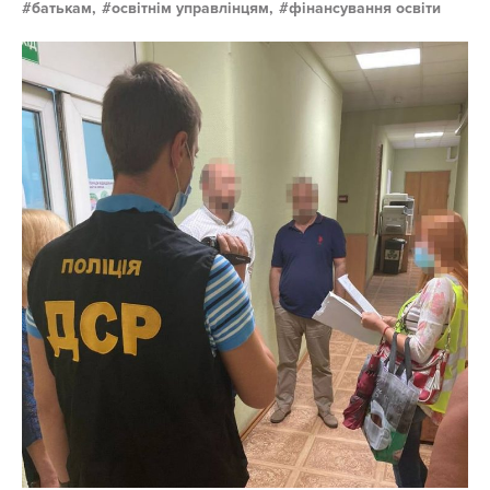
батькам,
освітнім управлінцям,
фінансування освіти