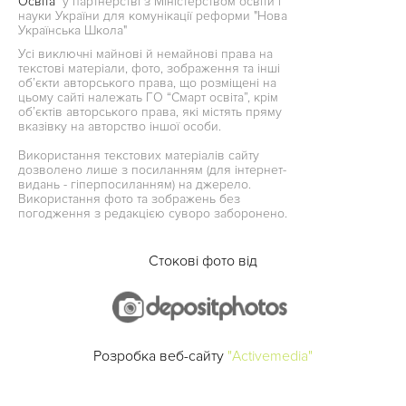
Освіта"
у партнерстві з Міністерством освіти і
науки України для комунікації реформи "Нова
Українська Школа"
Усі виключні майнові й немайнові права на
текстові матеріали, фото, зображення та інші
об’єкти авторського права, що розміщені на
цьому сайті належать ГО “Смарт освіта”, крім
об’єктів авторського права, які містять пряму
вказівку на авторство іншої особи.
Використання текстових матеріалів сайту
дозволено лише з посиланням (для інтернет-
видань - гіперпосиланням) на джерело.
Використання фото та зображень без
погодження з редакцією суворо заборонено.
Стокові фото від
Розробка веб-сайту
"Activemedia"