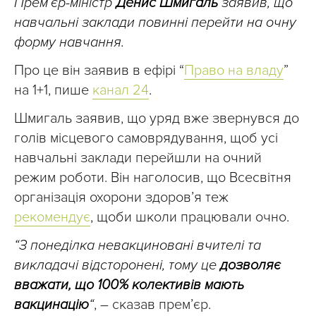
Прем’єр-міністр
Денис Шмигаль
заявив, що
навчальні заклади повинні перейти на очну
форму навчання.
Про це він заявив в ефірі “
Право на владу
”
на 1+1, пише
канал 24
.
Шмигаль заявив, що уряд вже звернувся до
голів місцевого самоврядування, щоб усі
навчальні заклади перейшли на очний
режим роботи. Він наголосив, що Всесвітня
організація охорони здоров’я теж
рекомендує
, щоби школи працювали очно.
“З понеділка невакциновані вчителі та
викладачі відсторонені, тому це
дозволяє
вважати, що 100% колективів мають
вакцинацію
“
, – сказав прем’єр.