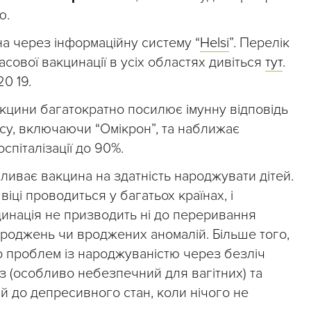
ю.
а через інформаційну систему “
Helsi
”. Перелік
масової вакцинації в усіх областях дивіться
тут
.
20 19.
акцини багатократно посилює імунну відповідь
усу, включаючи “Омікрон”, та наближає
спіталізації до 90%.
ливає вакцина на здатність народжувати дітей.
іці проводиться у багатьох країнах, і
инація не призводить ні до переривання
народжень чи вроджених аномалій. Більше того,
до проблем із народжуваністю через безліч
з (особливо небезпечний для вагітних) та
й до депресивного стан, коли нічого не