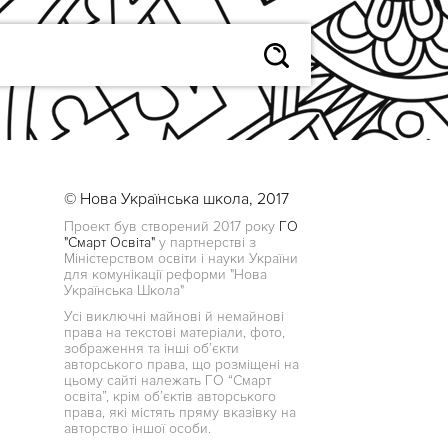
© Нова Українська школа, 2017
Проект був створений 2017 року
ГО
"Смарт Освіта"
у партнерстві з
Міністерством освіти і науки України
для комунікації реформи "Нова
Українська Школа"
Усі виключні майнові й немайнові
права на текстові матеріали, фото,
зображення та інші об’єкти
авторського права, що розміщені на
цьому сайті належать ГО “Смарт
освіта”, крім об’єктів авторського
права, які містять пряму вказівку на
авторство іншої особи.