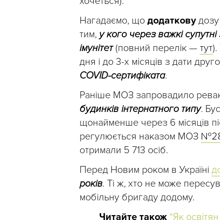
хочеться).
Нагадаємо, що
додаткову
дозу
тим,
у кого через важкі супутн
імунітет
(повний перелік —
тут
)
дня і до 3-х місяців з дати др
COVID-сертифіката
.
Раніше МОЗ запровадило рева
будинків інтернатного типу
. Б
щонайменше через 6 місяців п
регулюється наказом МОЗ
№2
отримали 5 713 осіб.
Перед Новим роком в Україні
д
років
.
Ті ж, хто не може пересу
мобільну бригаду додому.
Читайте також
“Як освітя