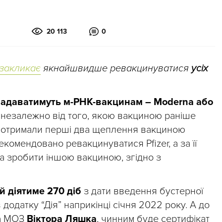
20 113
0
закликає
якнайшвидше ревакцинуватися
усіх
адаватимуть м-РНК-вакцинам – Moderna або
, незалежно від того, якою вакциною раніше
о отримали перші два щеплення вакциною
екомендовано ревакцинуватися Pfizer, а за її
на зробити іншою вакциною, згідно з
.
й діятиме 270 діб
з дати введення бустерної
додатку “Дія” наприкінці січня 2022 року. А до
ка МОЗ
Віктора Ляшка
, чинним буде сертифікат