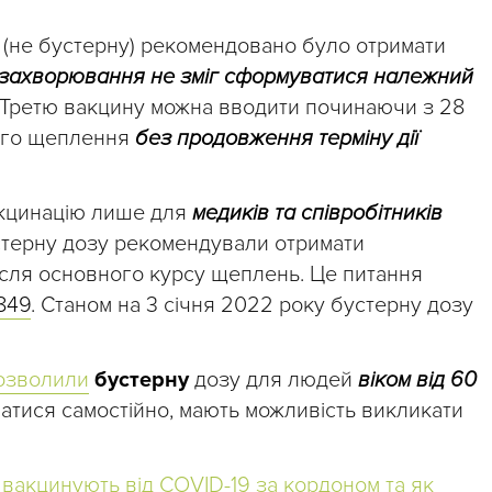
 (не бустерну) рекомендовано було отримати
і захворювання не зміг сформуватися належний
. Третю вакцину можна вводити починаючи з 28
угого щеплення
без продовження терміну дії
кцинацію
лише
для
медиків та співробітників
устерну дозу рекомендували отримати
ісля основного курсу щеплень. Це питання
849
. Станом на 3 січня 2022 року бустерну дозу
озволили
бустерну
дозу для людей
віком від 60
ватися самостійно, мають можливість викликати
н вакцинують від COVID-19 за кордоном та як