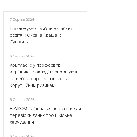
7 Серпня 2026
Вшановуємо пам’ять загиблих
освітян: Оксана Кваша із
Сумщини
6 Серпня 2026
Комплаєнс у профосвіті:
керівників закладів запрошують
на вебінар про запобігання
корупційним ризикам
6 Серпня 2026
В АІКОМ2 з’явилися нові звіти для
перевірки даних про шкільне
харчування
6 Серпня 2026