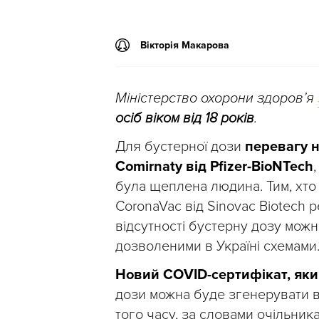
Вікторія Макарова
Міністерство охорони здоров’я
осіб віком від 18 років
.
Для бустерної дози
перевагу н
Comirnaty від Pfizer-BioNTech
була щеплена людина. Тим, хт
CoronaVac від Sinovac Biotech р
відсутності бустерну дозу мож
дозволеними в Україні схемами
Новий COVID-сертифікат, яки
дози можна буде згенерувати в 
того часу, за словами очільни