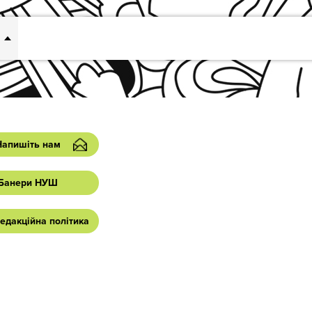
Напишіть нам
Банери НУШ
едакційна політика