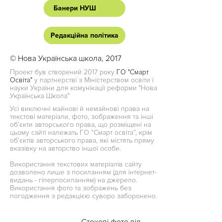
Банери НУШ
Редакційна політика
© Нова Українська школа, 2017
Проект був створений 2017 року
ГО "Смарт
Освіта"
у партнерстві з Міністерством освіти і
науки України для комунікації реформи "Нова
Українська Школа"
Усі виключні майнові й немайнові права на
текстові матеріали, фото, зображення та інші
об’єкти авторського права, що розміщені на
цьому сайті належать ГО “Смарт освіта”, крім
об’єктів авторського права, які містять пряму
вказівку на авторство іншої особи.
Використання текстових матеріалів сайту
дозволено лише з посиланням (для інтернет-
видань - гіперпосиланням) на джерело.
Використання фото та зображень без
погодження з редакцією суворо заборонено.