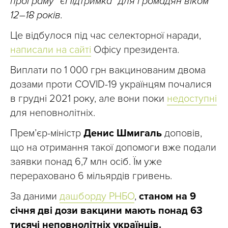
програму “єПідтримка” для громадян віком
12–18 років.
Це відбулося під час селекторної наради,
написали на сайті
Офісу президента.
Виплати по 1 000 грн вакцинованим двома
дозами проти COVID-19 українцям почалися
в грудні 2021 року, але вони поки
недоступні
для неповнолітніх.
Прем’єр-міністр
Денис Шмигаль
доповів,
що на отримання такої допомоги вже подали
заявки понад 6,7 млн осіб. Їм уже
перераховано 6 мільярдів гривень.
За даними
дашборду РНБО
,
станом на 9
січня дві дози вакцини мають понад 63
тисячі неповнолітніх українців.