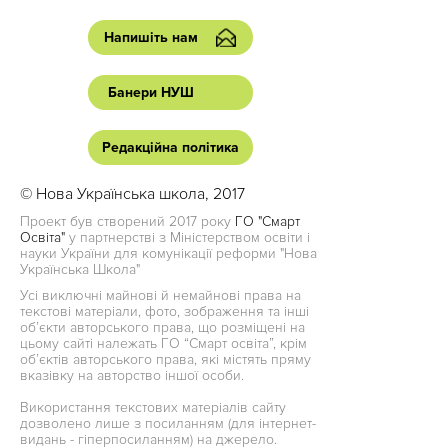
Напишіть нам
Банери НУШ
Редакційна політика
© Нова Українська школа, 2017
Проект був створений 2017 року
ГО "Смарт
Освіта"
у партнерстві з Міністерством освіти і
науки України для комунікації реформи "Нова
Українська Школа"
Усі виключні майнові й немайнові права на
текстові матеріали, фото, зображення та інші
об’єкти авторського права, що розміщені на
цьому сайті належать ГО “Смарт освіта”, крім
об’єктів авторського права, які містять пряму
вказівку на авторство іншої особи.
Використання текстових матеріалів сайту
дозволено лише з посиланням (для інтернет-
видань - гіперпосиланням) на джерело.