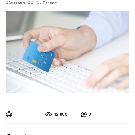
батькам,
ЗНО,
учням
12 850
0