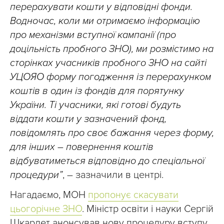
перерахувати кошти у відповідні фонди.
Водночас, коли ми отримаємо інформацію
про механізми вступної кампанії (про
доцільність пробного ЗНО), ми розмістимо на
сторінках учасників пробного ЗНО на сайті
УЦОЯО форму погодження із перерахунком
коштів в один із фондів для порятунку
України. Ті учасники, які готові будуть
віддати кошти у зазначений фонд,
повідомлять про своє бажання через форму,
для інших – повернення коштів
відбуватиметься відповідно до спеціальної
процедури”
, – зазначили в центрі.
Нагадаємо, МОН
пропонує скасувати
цьогорічне ЗНО
. Міністр освіти і науки Сергій
Шкарлет анонсував нову процедуру вступу