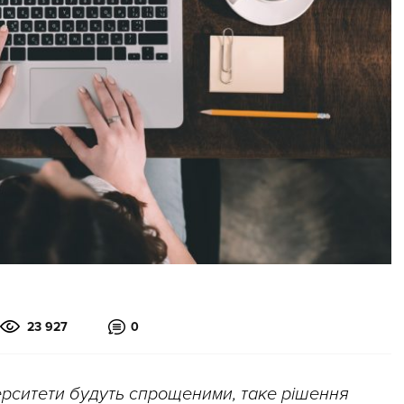
23 927
0
верситети будуть спрощеними, таке рішення