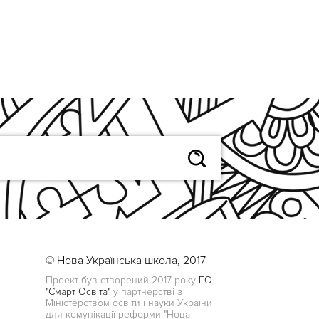
© Нова Українська школа, 2017
Проект був створений 2017 року
ГО
"Смарт Освіта"
у партнерстві з
Міністерством освіти і науки України
для комунікації реформи "Нова