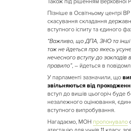
Також під рішенням Верховної 
Пізніше в Освітньому центрі В
скасування складання державної
вступного іспиту та єдиного ф
“Важливо, що ДПА, ЗНО та інш
тож не йдеться про якесь усун
нечесного вступу до закладів 
правило”
, – йдеться в повідомл
У парламенті зазначили, що
ви
звільняються від проходження
вступ до вишів цьогоріч буде 
незалежного оцінювання, єдино
вступного випробування.
Нагадаємо, МОН
пропонувало
о
атестацію для учнів 11 класу, 