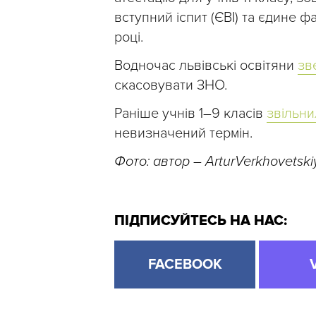
вступний іспит (ЄВІ) та єдине
році.
Водночас львівські освітяни
зв
скасовувати ЗНО.
Раніше учнів 1–9 класів
звільни
невизначений термін.
Фото: автор – ArturVerkhovetski
ПІДПИСУЙТЕСЬ НА НАС:
FACEBOOK