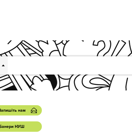
Напишіть нам
Банери НУШ