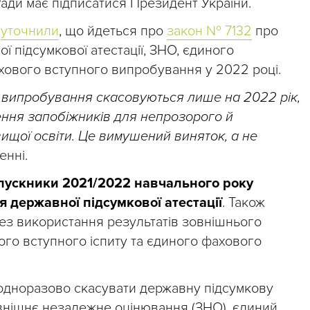
Ради має підписатися Президент України.
Р
уточнили
, що йдеться про
закон № 7132
про
 підсумкової атестації, ЗНО, єдиного
ахового вступного випробування у 2022 році.
і випробування скасовуються лише на 2022 рік,
ення запобіжників для непрозорого й
вищої освіти. Це вимушений виняток, а не
енні.
пускники 2021/2022 навчального року
 державної підсумкової атестації
. Також
без використання результатів зовнішнього
го вступного іспиту та єдиного фахового
дноразово скасувати державну підсумкову
зовнішнє незалежне оцінювання (ЗНО), єдиний