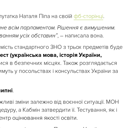
утатка Наталя Піпа на своїй
фб-сторінці
.
не всім парламентом. Рішення є вимушеним.
уванням усіх обставин”
, – написала вона.
замість стандартного ЗНО з трьох предметів буде
т (українська мова, історія України,
тися в безпечних місцях. Також розглядається
имуть у посольствах і консульствах України за
липні
.
ливі зміни залежно від воєнної ситуації. МОН
уру, а Кабмін затвердити її. Тестування, як і
ентр оцінювання якості освіти
.