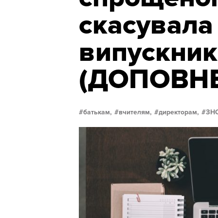
скасувала
випускник
(ДОПОВН
батькам,
вчителям,
директорам,
ЗН