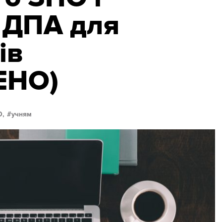
 ДПА для
ів
ЕНО)
О,
учням