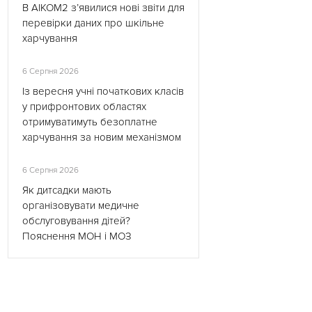
В АІКОМ2 з’явилися нові звіти для
перевірки даних про шкільне
харчування
6 Серпня 2026
Із вересня учні початкових класів
у прифронтових областях
отримуватимуть безоплатне
харчування за новим механізмом
6 Серпня 2026
Як дитсадки мають
організовувати медичне
обслуговування дітей?
Пояснення МОН і МОЗ