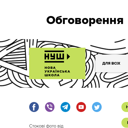
Обговорення
ДЛЯ ВСІХ
Стокові фото від