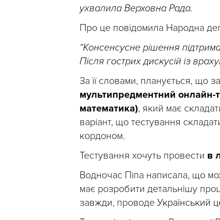
ухвалила Верховна Рада.
Про це повідомила Народна деп
“Консенсусне рішення підтрима
Після гострих дискусій із врах
За її словами, планується, що 
мультипредментний онлайн-тес
математика)
, який має склада
варіант, що тестування складат
кордоном.
Тестування хочуть провести
в 
Водночас Піпа написала, що мож
має розробити детальнішу процед
завжди, проводе
Український ц