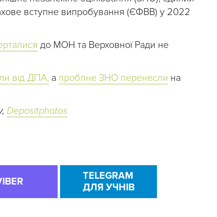
 фахове вступне випробування (ЄФВВ) у 2022
ерталися
до МОН та Верховної Ради не
ли від ДПА,
а
проблне ЗНО перенесли
на
y,
Depositphotos
TELEGRAM
VIBER
ДЛЯ УЧНІВ