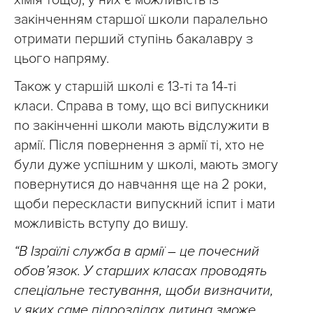
хімія тощо), у них є можливість із
закінченням старшої школи паралельно
отримати перший ступінь бакалавру з
цього напряму.
Також у старшій школі є 13-ті та 14-ті
класи. Справа в тому, що всі випускники
по закінченні школи мають відслужити в
армії. Після повернення з армії ті, хто не
були дуже успішним у школі, мають змогу
повернутися до навчання ще на 2 роки,
щоби перескласти випускний іспит і мати
можливість вступу до вишу.
“В Ізраїлі служба в армії – це почесний
обов’язок. У старших класах проводять
спеціальне тестування, щоби визначити,
у яких саме підрозділах дитина зможе