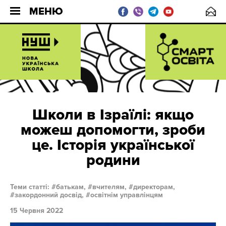
МЕНЮ
Школи в Ізраїлі: якщо
можеш допомогти, зроби
це. Історія української
родини
Теми статті:
батькам,
вчителям,
директорам,
закордонний досвід,
освітнім управлінцям
15 Червня 2022