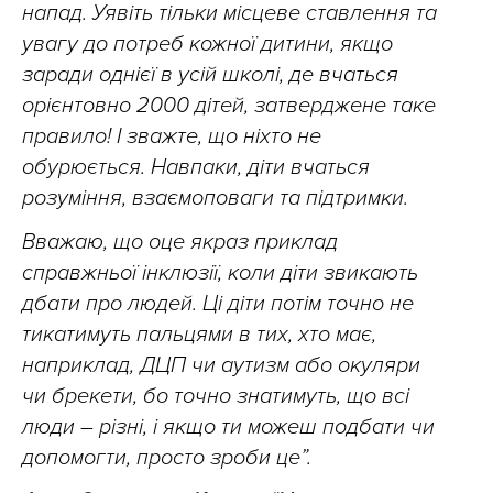
напад. Уявіть тільки місцеве ставлення та
увагу до потреб кожної дитини, якщо
заради однієї в усій школі, де вчаться
орієнтовно 2000 дітей, затверджене таке
правило! І зважте, що ніхто не
обурюється. Навпаки, діти вчаться
розуміння, взаємоповаги та підтримки.
Вважаю, що оце якраз приклад
справжньої інклюзії, коли діти звикають
дбати про людей. Ці діти потім точно не
тикатимуть пальцями в тих, хто має,
наприклад, ДЦП чи аутизм або окуляри
чи брекети, бо точно знатимуть, що всі
люди – різні, і якщо ти можеш подбати чи
допомогти, просто зроби це”.