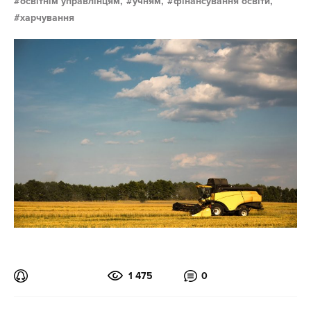
освітнім управлінцям,
учням,
фінансування освіти,
харчування
1 475
0