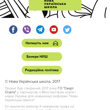
Напишіть нам
Банери НУШ
Редакційна політика
© Нова Українська школа, 2017
Проект був створений 2017 року
ГО "Смарт
Освіта"
у партнерстві з Міністерством освіти і
науки України для комунікації реформи "Нова
Українська Школа"
Усі виключні майнові й немайнові права на