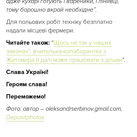
адже кухарі готують і вареники, і лінивці,
тому борошно вкрай необхідне”
.
Для польових робіт техніку безплатно
надали місцеві фермери.
Читайте також:
“
Щось не так у наших
законах”: вчителька-колаборантка з
Житомира й далі може працювати з дітьми
“.
Слава Україні!
Героям слава!
Переможемо!
Фото: автор – oleksandrserbinov.gmail.com,
Depositphotos