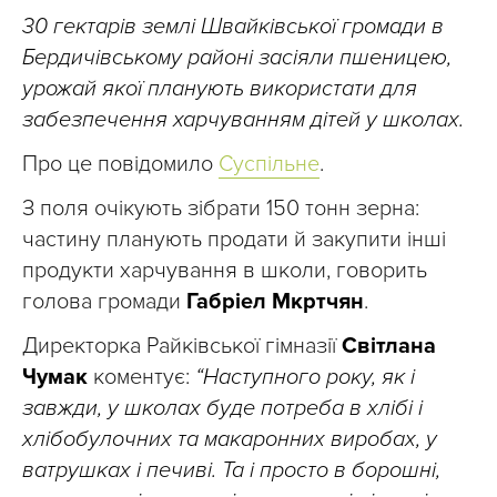
30 гектарів землі Швайківської громади в
Бердичівському районі засіяли пшеницею,
урожай якої планують використати для
забезпечення харчуванням дітей у школах.
Про це повідомило
Суспільне
.
З поля очікують зібрати 150 тонн зерна:
частину планують продати й закупити інші
продукти харчування в школи, говорить
голова громади
Габріел Мкртчян
.
Директорка Райківської гімназії
Світлана
Чумак
коментує:
“Наступного року, як і
завжди, у школах буде потреба в хлібі і
хлібобулочних та макаронних виробах, у
ватрушках і печиві. Та і просто в борошні,