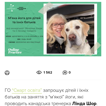
1 562
0
ГО
“Смарт освіта”
запрошує дітей і їхніх
батьків на заняття з “м’якої” йоги, які
проводить канадська тренерка
Лінда Шор
.