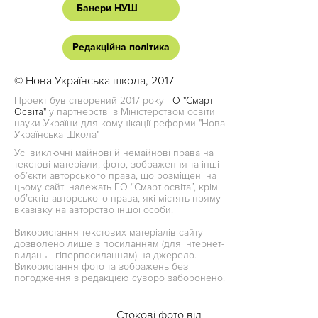
Банери НУШ
Редакційна політика
© Нова Українська школа, 2017
Проект був створений 2017 року
ГО "Смарт
Освіта"
у партнерстві з Міністерством освіти і
науки України для комунікації реформи "Нова
Українська Школа"
Усі виключні майнові й немайнові права на
текстові матеріали, фото, зображення та інші
об’єкти авторського права, що розміщені на
цьому сайті належать ГО “Смарт освіта”, крім
об’єктів авторського права, які містять пряму
вказівку на авторство іншої особи.
Використання текстових матеріалів сайту
дозволено лише з посиланням (для інтернет-
видань - гіперпосиланням) на джерело.
Використання фото та зображень без
погодження з редакцією суворо заборонено.
Стокові фото від